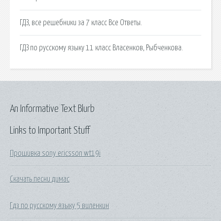
ГДЗ, все решебники за 7 класс Все Ответы.
ГДЗ по русскому языку 11 класс Власенков, Рыбченкова.
An Informative Text Blurb
Links to Important Stuff
Прошивка sony ericsson wt19i
Скачать песни димас
Гдз по русскому языку 5 виленкин