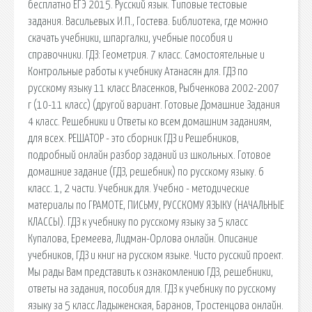
бесплатно ЕГЭ 2015. Русский язык. Типовые тестовые
задания. Васильевых И.П., Гостева. Библиотека, где можно
скачать учебники, шпаргалки, учебные пособия и
справочники. ГДЗ: Геометрия. 7 класс. Самостоятельные и
Контрольные работы к учебнику Атанасян для. ГДЗ по
русскому языку 11 класс Власенков, Рыбченкова 2002-2007
г (10-11 класс) (другой вариант. Готовые Домашние Задания
4 класс. Решебники и Ответы ко всем домашним заданиям,
для всех. РЕШАТОР - это сборник ГДЗ и Решебников,
подробный онлайн разбор заданий из школьных. Готовое
домашние задание (ГДЗ, решебник) по русскому языку. 6
класс. 1, 2 части. Учебник для. Учебно - методические
материалы по ГРАМОТЕ, ПИСЬМУ, РУССКОМУ ЯЗЫКУ (НАЧАЛЬНЫЕ
КЛАССЫ). ГДЗ к учебнику по русскому языку за 5 класс
Купалова, Еремеева, Лидман-Орлова онлайн. Описание
учебников, ГДЗ и книг на русском языке. Чисто русский проект.
Мы рады Вам представить к ознакомлению ГДЗ, решебники,
ответы на задания, пособия для. ГДЗ к учебнику по русскому
языку за 5 класс Ладыженская, Баранов, Тростенцова онлайн.