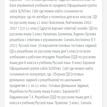
базе упражнений учебника по предмету Официальная группа
сайта SLOVO.ws. Сайт где можно найти сочинения по
литературе, гдз по алгебре и геометрии для всех классов. ГДЗ
по русскому языку 11 класс Власенков, Рыбченкова 2002-
2007 г (10-11 класс) (другой вариант ответов) онлайн. ГДЗ по
русскому языку 5 класс Купалова, Еремеева, Лидман-Орлова
решебник с ответами к упражнениям. Скачать бесплатно ЕГЭ
2015. Русский язык. 30 вариантов типовых тестовых заданий.
ГДЗ и решебники по русскому языку для 5 класса по всем
учебникам и рабочим тетрадям. Решебник (ГДЗ) по русскому
языку для 6 класса к учебнику Русский язык. 6 класс Баранов
Официальная группа сайта SLOVO.ws. Сайт где можно найти
сочинения по литературе, гдз. Сборник ГДЗ (готовых
домашних заданий и решебников) по школьными
предметам с 1 по 11 класс. Готовые Домашние Задания,
Решебник по Русскому языку 6 класс. Баранов М.Т.
Ладыженская Т.А. Решебник (ГДЗ) по русскому языку для 5
класса к учебнику Русский язык. Практика. 5 класс. Скачать