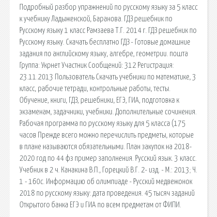
Подробный разбор упражнений по русскому языку за 5 класс
к учебнику Ладыженской, Баранова. ГДЗ решебник по
Русскому языку 1 класс Рамзаева Т.Г. 2014 г. ГДЗ решебник по
Русскому языку. Скачать бесплатно ГДЗ - Готовые домашние
задания по английскому языку, алгебре, геометрии. пошта
Группа: Укрнет Участник Сообщений: 312 Регистрация:
23.11.2013 Пользователь Скачать учебники по математике, 3
класс, рабочие тетради, контрольные работы, тесты.
Обучение, книги, ГДЗ, решебники, ЕГЭ, ГИА, подготовка к
экзаменам, задачники, учебники. Дополнительные сочинения.
Рабочая программа по русскому языку для 5 класса (175
часов Прежде всего можно перечислить предметы, которые
в плане называются обязательными. План закупок на 2018-
2020 год по 44 фз пример заполнения. Русский язык. 3 класс.
Учебник в 2 ч. Канакина В.П., Горецкий В.Г. 2- изд. - М.: 2013; Ч.
1 - 160с. Информацию об олимпиаде - Русский медвежонок
2018 по русскому языку: дата проведения. 45 тысяч заданий
Открытого банка ЕГЭ и ГИА по всем предметам от ФИПИ.