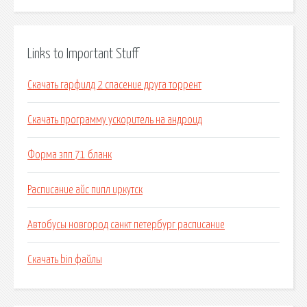
Links to Important Stuff
Скачать гарфилд 2 спасение друга торрент
Скачать программу ускоритель на андроид
Форма зпп 71 бланк
Расписание айс пипл иркутск
Автобусы новгород санкт петербург расписание
Скачать bin файлы