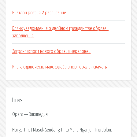
Биатлон россия 2 расписание
Бланк уведомление о двойном гражданстве образец
заполнения
Загранпаспорт нового образца череповец
Книга одиночеств макс фрай линор горалик скачать
Links
Opera — Википедия.
Harga Tiket Masuk Sendang Tirta Mulia Nganjuk Trip Jalan.