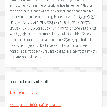
symptomen van een nierontsteking; hoe herkennen? Klachten
rond de nieren kunnen wijzen op verschillende aandoeningen. E
n daarvan is een nierontsteking iMac early 2006… ちょうど
CPUがインテルに切り替わった初期のMacです。
CPUはインテル Core Duoというやつで Core 2 Duoでは
ありませ. 20 de noviembre. En 1954 la Asamblea General
recomend (por medio de la resoluci n N 836 IX) que todos los
pa ses instituyeran el D a Universal del Ni o, fecha. Скачать
порно через торрент - Отец трахает дочь, а сын трахает мать
, из категории Инцесты.
Links to Important Stuff
Текст песни серый бетон
Nvidia quadro 4000 драйвер скачать