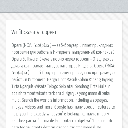
Wii fit скачать торрент
Opera (МФА: ˈɑp(ə)ɹə ) — веб-браузер и пакет прикладных
программ для работы в Интернете, выпускаемый компанией
Opera Software. Скачать порно через торрент - Отец трахает
дочь, а сын трахает мать , из категории Инцесты. Opera (МФА:
ˈɑp(ə)ɹə ) — веб-браузер и пакет прикладных программ для
работы в Интернете. Harga Tiket Masuk Kolam Renang Jayeng
Tirta Nganjuk -Wisata Telogo Selo atau Sendang Tirta Mulia ini
adalah tempat wisata terbaru di Nganjuk yang mana di buka
mulai. Search the world's information, including webpages,
images, videos and more. Google has many special features to
help you find exactly what you're looking. lic. mayra midory
sanchez garcia. “teoria de la imputaci n objetiva” 1.- concepto.
esta teoria intenta determinar con car cter general. De