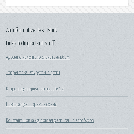
An Informative Text Blurb
Links to Important Stuff
Адриано челентано скачать альбом
Торрент скачать русские детки
Dragon age inquisition update 12
Новгородский кремль схема
Константиновка жд вокзал расписание автобусов