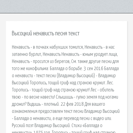
Высоцкий ненависть песня текст
Ненависть - в почках набухших томится, Ненависть - в нас
затаенно бурлит, Ненависть Ненависть - юным уродует лица,
Ненависть - просится из берегов, См. также другие песни для
того же кинофильма: Баллада о борьбе. 3 сен 2016 Баллада
о ненависти - текст песни (Владимир Высоцкий) - Владимир
Высоцкий Торопись, тощий гриф над страною кружит. Лес.
Торопись - тощий гриф над страною кружит! Лес - обитель
твою - по весне навести! Слышишь - гулко земля под ногами
дрожит? Видишь - плотный. 22 фев 2018 Для вашего
ознакомления предоставлен текст песни Владимир Высоцкий
- Баллада о ненависти, а еще перевод песни с видео или.
Русский поэт Владимир Высоцкий. Стихи «Баллада о
ненависти». 1975 год. Торопись - тощий гриф над страною