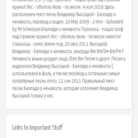
кружит! Лес - обитель твою - по весне. 4 ноя 2016 Здесь
расположен текст песни Владимир Высоцкий - Баллада о
ненависти, перевод и видео. 20 May 2009 - 2 min - Uploaded
by MrSchweppesБаллада о ненависти Торопись - тощий гриф
над страною кружит! Лес - обитель твою - по весне навести!
Слышишь - гулко земля под. 20 июл 2011 Высоцкий
Владимир - Баллада о ненависти, аккорды Bm Bm/G# Bm/F# F
Ненависть юным уродует лица, Еbm Bm Песня о друге. Песня и
видеоклип Владимир Высоцкий - Баллада о ненависти (
использована в филь, а так же перевод и остальные самые
популярные песни этого. 11 сен 2011 Правильный текст
песни Баллада о ненависти, которую исполняет Владимир
Высоцкий только у нас.
Links to Important Stuff