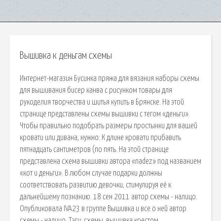
Вышивка к деньгам схемы
Интернет-магазин Бусинка пряжа для вязания наборы схемы
для вышивания бисер канва с рисунком товары для
рукоделия творчества и шитья купить в Брянске. На этой
странице представлены схемы вышивки с тегом «деньги».
Чтобы правильно подобрать размеры простынки для вашей
кровати или дивана, нужно: К длине кровати прибавить
пятнадцать сантиметров (по пять. На этой странице
представлена схема вышивки автора «nadez» под названием
«кот и деньги». В любом случае подарки должны
соответствовать развитию девочки, стимулируя её к
дальнейшему познанию. 18 сен 2011 автор схемы - налицо.
Опубликовала IVA23 в группе Вышивка и все о ней автор
схемы - налицо. Тэги: схемы, вышивка крестом.