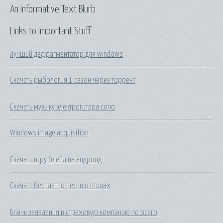
An Informative Text Blurb
Links to Important Stuff
Лучший дефрагментатор для windows
Скачать рыбология 1 сезон через торрент
Скачать музыку электрогитара соло
Windows image acquisition
Скачать игру блейд на андроид
Скачать бесплатно песни о птицах
Бланк заявления в страховую компанию по осаго