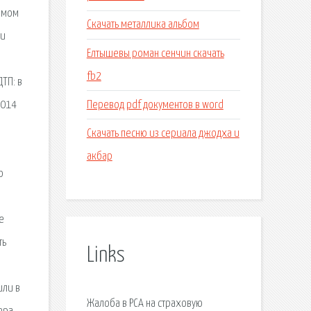
рямом
Скачать металлика альбом
ли
Елтышевы роман сенчин скачать
fb2
ТП: в
Перевод pdf документов в word
2014
Скачать песню из сериала джодха и
акбар
ю
е
ть
Links
или в
Жалоба в РСА на страховую