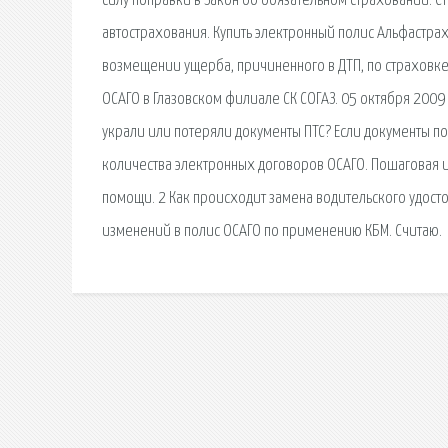
силу поправки в Закон об обязательном страховании. С
автострахования. Купить электронный полис Альфастра
возмещении ущерба, причиненного в ДТП, по страховке
ОСАГО в Глазовском филиале СК СОГАЗ. 05 октября 2009 
украли или потеряли документы ПТС? Если документы п
количества электронных договоров ОСАГО. Пошаговая и
помощи. 2 Как происходит замена водительского удост
изменений в полис ОСАГО по применению КБМ. Считаю.