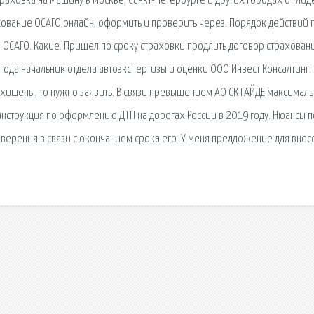
траховка на машину в Москве, Санкт-Петербурге и других городах от лид
хование ОСАГО онлайн, оформить и проверить через. Порядок действий 
 ОСАГО. Какие. Пришел по сроку страховки продлить договор страхован
года начальник отдела автоэкспертизы и оценки ООО Инвест Консалтинг. 
охищены, то нужно заявить. В связи превышением АО СК ГАЙДЕ максимал
нструкция по оформлению ДТП на дорогах России в 2019 году. Нюансы 
оверения в связи с окончанием срока его. У меня предложение для внес