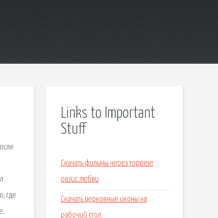
Links to Important
Stuff
после
Скачать фильмы через торрент
ол
оазис любви
, где
Скачать церковные иконы на
е,
рабочий стол