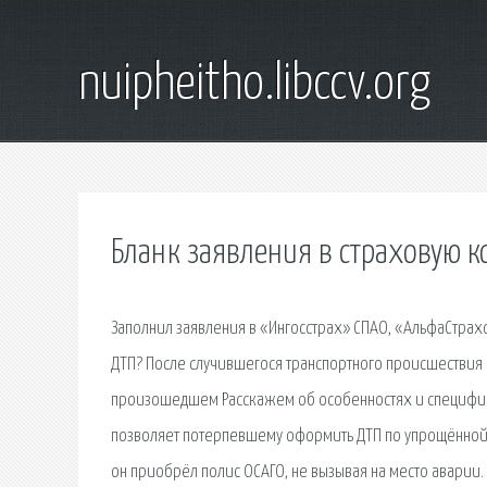
nuipheitho.libccv.org
Бланк заявления в страховую к
Заполнил заявления в «Ингосстрах» СПАО, «АльфаСтрах
ДТП? После случившегося транспортного происшествия
произошедшем Расскажем об особенностях и специфики
позволяет потерпевшему оформить ДТП по упрощённой 
он приобрёл полис ОСАГО, не вызывая на место аварии.