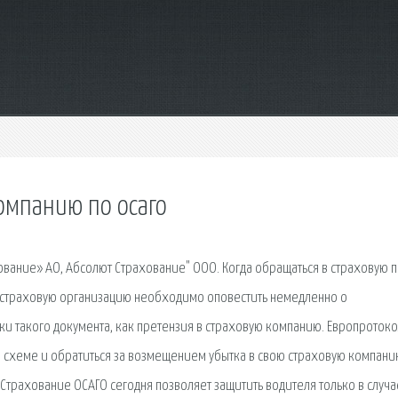
омпанию по осаго
ование» АО, Абсолют Страхование" ООО. Когда обращаться в страховую 
 страховую организацию необходимо оповестить немедленно о
 такого документа, как претензия в страховую компанию. Европроток
схеме и обратиться за возмещением убытка в свою страховую компанию
 Страхование ОСАГО сегодня позволяет защитить водителя только в случа