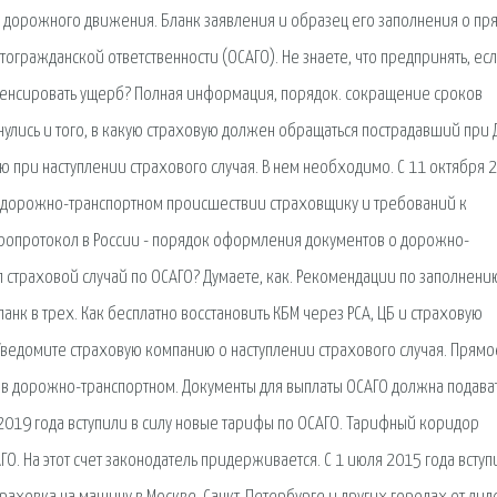
ке дорожного движения. Бланк заявления и образец его заполнения о п
гражданской ответственности (ОСАГО). Не знаете, что предпринять, ес
мпенсировать ущерб? Полная информация, порядок. сокращение сроков
улись и того, в какую страховую должен обращаться пострадавший при Д
ю при наступлении страхового случая. В нем необходимо. С 11 октября 
о дорожно-транспортном происшествии страховщику и требований к
ропротокол в России - порядок оформления документов о дорожно-
ил страховой случай по ОСАГО? Думаете, как. Рекомендации по заполнени
нк в трех. Как бесплатно восстановить КБМ через РСА, ЦБ и страховую
Уведомите страховую компанию о наступлении страхового случая. Прямо
 в дорожно-транспортном. Документы для выплаты ОСАГО должна подава
2019 года вступили в силу новые тарифы по ОСАГО. Тарифный коридор
О. На этот счет законодатель придерживается. С 1 июля 2015 года вступ