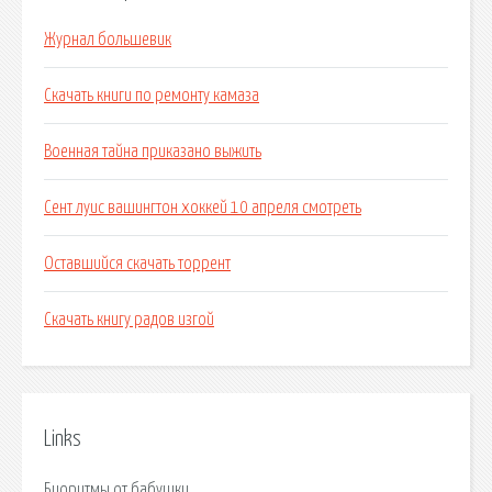
Журнал большевик
Скачать книги по ремонту камаза
Военная тайна приказано выжить
Сент луис вашингтон хоккей 10 апреля смотреть
Оставшийся скачать торрент
Скачать книгу радов изгой
Links
Биоритмы от бабушки.