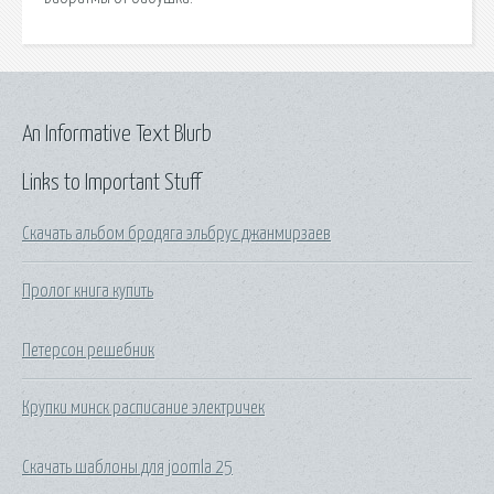
An Informative Text Blurb
Links to Important Stuff
Скачать альбом бродяга эльбрус джанмирзаев
Пролог книга купить
Петерсон решебник
Крупки минск расписание электричек
Скачать шаблоны для joomla 25