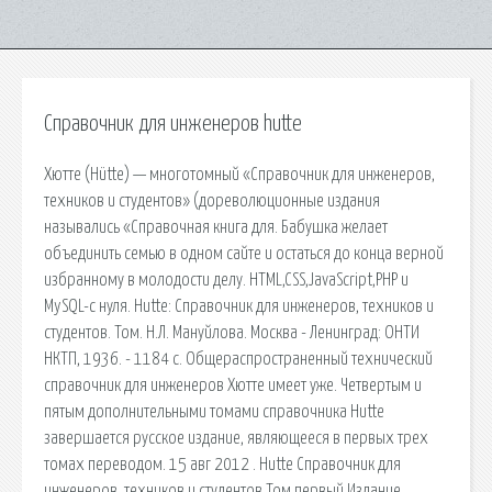
Справочник для инженеров hutte
Хютте (Hütte) — многотомный «Справочник для инженеров,
техников и студентов» (дореволюционные издания
назывались «Справочная книга для. Бабушка желает
объединить семью в одном сайте и остаться до конца верной
избранному в молодости делу. HTML,CSS,JavaScript,PHP и
MySQL-c нуля. Hutte: Справочник для инженеров, техников и
студентов. Том. Н.Л. Мануйлова. Москва - Ленинград: ОНТИ
НКТП, 1936. - 1184 с. Общераспространенный технический
справочник для инженеров Хютте имеет уже. Четвертым и
пятым дополнительными томами справочника Hutte
завершается русское издание, являющееся в первых трех
томах переводом. 15 авг 2012 . Hutte Справочник для
инженеров, техников и студентов Том первый Издание