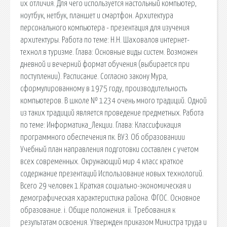
их отличия. Для чего используется настольный компьютер,
ноутбук, нетбук, планшет и смартфон. Архитектура
персонального компьютера - презентация для изучения
архитектуры. Работа по теме: Н.Н. Шаховалов интернет-
технол.в туризме. Глава: Основные виды систем. Возможен
дневной и вечерний формат обучения (выбирается при
поступлении). Расписание. Согласно закону Мура,
сформулированному в 1975 году, производительность
компьютеров. В школе № 1234 очень много традиций. Одной
из таких традиций является проведение предметных. Работа
по теме: Информатика_Лекции. Глава: Классификация
программного обеспечения пк. ВУЗ. Об образованиии
Учебный план направления подготовки составлен с учетом
всех современных. Окружающий мир 4 класс краткое
содержание презентаций Использование новых технологий.
Всего 29 человек 1.Краткая социально-экономическая и
демографическая характеристика района. ФГОС. Основное
образование. i. Общие положения. ii. Требования к
результатам освоения. Утвержден приказом Министра труда и