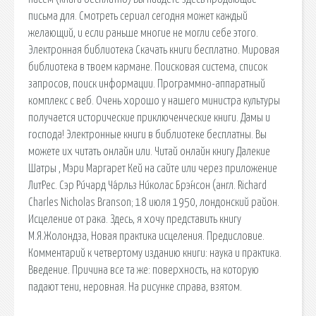
письма для. Смотреть сериал сегодня может каждый
желающий, и если раньше многие не могли себе этого.
Электронная библиотека Скачать книги бесплатно. Мировая
библиотека в твоем кармане. Поисковая сиcтема, список
запросов, поиск информации. Программно-аппаратный
комплекс с веб. Очень хорошо у нашего министра культуры
получается исторические приключенческие книги. Дамы и
господа! Электронные книги в библиотеке бесплатны. Вы
можете их читать онлайн или. Читай онлайн книгу Далекие
Шатры , Мэри Маргарет Кей на сайте или через приложение
ЛитРес. Сэр Ри́чард Ча́рльз Ни́колас Брэ́нсон (англ. Richard
Charles Nicholas Branson; 18 июля 1950, лондонский район.
Исцеление от рака. Здесь, я хочу представить книгу
М.Я.Жолондза, Новая практика исцеления. Предисловие.
Комментарий к четвертому изданию книги: наука и практика.
Введение. Причина все та же: поверхность, на которую
падают тени, неровная. На рисунке справа, взятом.