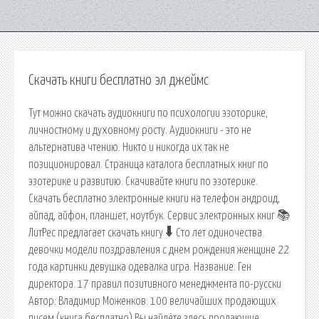
Скачать книги бесплатно эл джеймс
Тут можно скачать аудиокниги по психологии эзоторике,
личностному и духовному росту. Аудиокниги - это не
альтернатива чтению. Никто и никогда их так не
позиционировал. Страница каталога бесплатных книг по
эзотерике и развитию. Скачивайте книги по эзотерике.
Скачать бесплатно электронные книги на телефон андроид,
айпад, айфон, планшет, ноутбук. Сервис электронных книг 📚
ЛитРес предлагает скачать книгу 🠳 Сто лет одиночества.
девочки модели поздравления с днем рождения женщине 22
года картинки девушка одевалка игра. Название: Ген
директора. 17 правил позитивного менеджмента по-русски
Автор: Владимир Моженков. 100 величайших продающих
писем (книга бесплатно) Вы найдёте здесь продающие