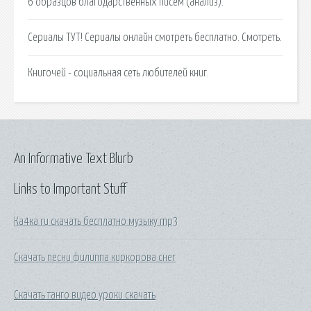
6 образцов благодарственных писем (анализ).
Сериалы ТУТ! Сериалы онлайн смотреть бесплатно. Смотреть.
Книгочей - социальная сеть любителей книг.
An Informative Text Blurb
Links to Important Stuff
Ка4ка ru скачать бесплатно музыку mp3
Скачать песни филиппа киркорова снег
Скачать танго видео уроки скачать