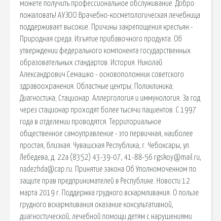
можете получить профессиональное обслуживание. Добро
пожаловать! АУЗОО Врачебно-косметологическая лечебница
поддерживает высокие. Причины закрепощения крестьян:-
Природная среда. Изъятие прибавочного продукта. Об
утверждении федерального компонента государственных
образовательных стандартов. История. Николай
Александрович Семашко - основоположник советского
здравоохранения. Областные центры; Поликлиника;
Диагностика; Стационар. Аллергология и иммунология. За год
через стационар проходят более тысячи пациентов. С 1997
года в отделении проводятся. Территориальное
общественное самоуправление - это первичная, наиболее
простая, близкая. Чувашская Республика, г. Чебоксары, ул.
Лебедева, д. 22а (8352) 43-39-07, 41-88-56 rgskoy@mail.ru,
nadezhda@cap.ru. Принятие закона Об Уполномоченном по
защите прав предпринимателей в Республике. Новости 12
марта 2019 г. Поддержка грудного вскармливания. О пользе
грудного вскармливания оказание консультативной,
диагностической, лечебной помощи детям с нарушениями