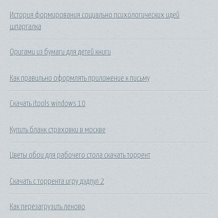
История формирования социально психологических идей
шпаргалка
Оригами из бумаги для детей книги
Как правильно оформлять приложение к письму
Скачать itools windows 10
Купить бланк страховки в москве
Цветы обои для рабочего стола скачать торрент
Скачать с торрента игру дэдпул 2
Как перезагрузить леново