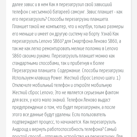
далее завис и в нем Как я перезагрузил свой зависший
телефон с несъемной батареей самсунг. Завис планшет - как
его перезагрузить? Способы перезагрузки планшета.
Планшет такой же компьютер, что и ноутбук, только размеры
его меньше и имеет он другую систему на борту. Узнай Как
перезагрузить Lenovo S860? для Смартфона Леново S860, а
так же как легко ремонтировать мелкие поломки в Lenovo
S860 своими руками. Перезагрузить планшет можно как
стандартными способами, так и прибегнув к более
Перезагрузка планшета. Содержание. Способы перезагрузки.
Используем клавишу Power. Жесткий сброс Lenovo шаги. 1)
Отключите мобильный телефон и откройте мобильную
Жесткий сброс Lenovo; Это не является серьезным фактом
для всех, у кого мало знаний. Телефон Леново выдаст
предупреждение о том, что будет перезагружен, а после
этого все данные будут удалены. Если пользователь
подтверждает процесс, то начинается. Как перезагрузить
Андроид и вернуть работоспособность телефона? Самый
простой способ - отправить устройство на перезагрузку. Для