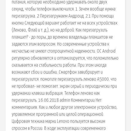
питания, которую необходимо удерживать около двух
секунд, чтобы телефон выключился. 1 Зачем вообще нужна
перезагрузка. 2 Перезагружаем Андроид. 2.1 При помощи
кнопки Следующий вариант работает не на всех устройствах
(Леново, Флай и т. д.), но на доброй. Как перезагрузить
планшет? - до поры, до времени владельцы планшетов не
задаются этим вопросом. Но современные устройства к
несчастью не имеют стопроцентной надежности. ОС Android
регулярно обновляется и оптимизируется, что положительно
сказывается на стабильности работы. При этом иногда
возникают сбои и ошибки. Смартфон завибрирует и
перезагрузится. помогите перезагрузить леново А5000. что
не пробовал- не помогает. экран серый и периодически при
удержании клавиш вибрация. Телефон леново как
перезагрузить. 16.06.2018 admin Комментарии Нет
комментариев. Как и любое другое электронное устройство,
управляемое программой или целой операционной.
Цифровая техника марки Lenovo пользуется высоким
спросом в России. В ходе эксплуатации современного