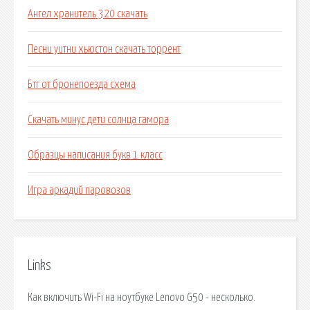
Ангел хранитель 320 скачать
Песни уитни хьюстон скачать торрент
Бтг от бронепоезда схема
Скачать минус дети солнца гамора
Образцы написания букв 1 класс
Игра аркадий паровозов
Links
Как включить Wi-Fi на ноутбуке Lenovo G50 - несколько.