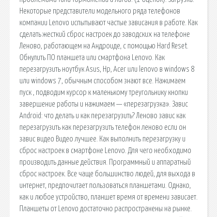
Некоторые представители модельного ряда телефонов
компании Lenovo испытывают частые зависания в работе. Как
сделать жесткий сброс настроек до заводских на телефоне
Леново, работающем на Андроиде, с помощью Hard Reset.
Обнулить ПО планшета или смартфона Lenovo. Как
перезагрузить ноутбук Asus, Hp, Acer или lenovo в windows 8
или windows 7, обычным способом знают все. Нажимаем
пуск , подводим курсор к маленькому треугольнику кнопки
завершение работы и нажимаем — «перезагрузка». Завис
Android: что делать и как перезагрузить? Леново завис как
перезагрузить как перезагрузить телефон леново если он
завис видео Видео лучшее. Как выполнить перезагрузку и
сброс настроек в смартфоне Lenovo. Для чего необходимо
производить данные действия. Программный и аппаратный
сброс настроек. Все чаще большинство людей, для выхода в
интернет, предпочитает пользоваться планшетами. Однако,
как и любое устройство, планшет время от времени зависает.
Планшеты от Lenovo достаточно распространены на рынке.