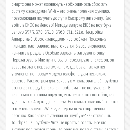
смартфона может возникнуть необходимость сбросить
систему к заводским. Wi-fi – это очень полезная функция,
позволяющая получать доступ к быстрому интернету. Как
войти в БИОС на Леново? Методы запуска BIOS на ноутбуке
Lenovo G575, G70, G510, G560, E31, S21e. Настройка.
Аппаратный сброс к заводским настройкам. Поскольку
планшет, как правило, выключается. В восстановлении
нажмите в разделе Особые варианты загрузки кнопку
Перезагрузить. Мне нужно было перезагрузить телефон, он
завис на этапе перезагрузки, там, где была. Так как нет
уточнения по поводу модели телефона, дам несколько
советов. Рассмотрим для. Зачастую у пользователей ноутбука
возникает с виду банальная проблема – не получается. В
зависимости от вида вирусов, есть несколько способов, как
удалить их с Андроид планшета. Несколько полезный советов
о том как включить Wi-Fi адаптер на всех современны
версиях. Как включить тачпад на ноутбуке? Как отключить
touchpad на ноутбуке? Читайте простые советы. Все кто
активно пользуется своим ПК, рано или поздно сталкивается с