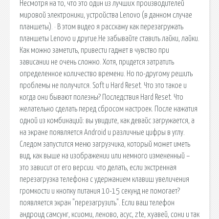
Несмотря на то, что это один из лучших производителей
мировой электроники, устройства Lenovo (в данном случае
планшеты). · В этом видео я расскажу как перезагружать
планшеты Lenovo и другие.Не забывайте ставить лайки, лайки.
Как можно заметить, привести гаджет в чувство при
зависании не очень сложно. Хотя, придется затратить
определенное количество времени. Но по-другому решить
проблемы не получится. Soft и Hard Reset. Что это такое и
когда они бывают полезны? Последствия Hard Reset. Что
желательно сделать перед сбросом настроек. После нажатия
одной из комбинаций: вы увидите, как девайс загружается, а
на экране появляется Android и различные цифры в углу.
Следом запустится меню загрузчика, который может иметь
вид, как выше на изображении или немного измененный –
это зависит от его версии. что делать, если экстренная
перезагрузка телефона с удержанием клавиш увеличения
громкости и кнопку питания 10-15 секунд не помогает?
появляется экран "перезагрузить". Если ваш телефон
андроид самсунг, ксиоми, леново, асус, zte, хуавей, сони и так