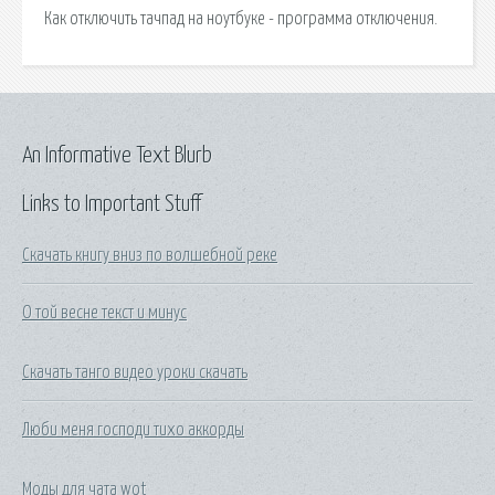
Как отключить тачпад на ноутбуке - программа отключения.
An Informative Text Blurb
Links to Important Stuff
Скачать книгу вниз по волшебной реке
О той весне текст и минус
Скачать танго видео уроки скачать
Люби меня господи тихо аккорды
Моды для чата wot