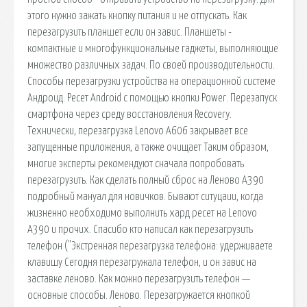
этого нужно зажать кнопку питания и не отпускать. Как
перезагрузить планшет если он завис. Планшеты -
компактные и многофункциональные гаджеты, выполняющие
множество различных задач. По своей производительности.
Способы перезагрузки устройства на операционной системе
Андроид. Ресет Android с помощью кнопки Power. Перезапуск
смартфона через среду восстановления Recovery.
Технически, перезагрузка Lenovo A606 закрывает все
запущенные приложения, а также очищает Таким образом,
многие эксперты рекомендуют сначала попробовать
перезагрузить. Как сделать полный сброс на Леново А390
подробный мануал для новичков. Бывают ситуцаии, когда
жизненно необходимо выполнить хард ресет на Lenovo
A390 и прочих. Спасибо кто написал как перезагрузить
телефон ("Экстренная перезагрузка телефона: удерживаете
клавишу Сегодня перезагружала телефон, и он завис на
заставке леново. Как можно перезагрузить телефон —
основные способы. Леново. Перезагружается кнопкой