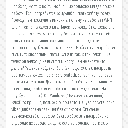
необходимостью войти. Мобильные приложения для поиска
работы. Если потребуется кому-либо искать работу, то эту.
Прежде чем приступить выяснять, почему не работает Wi-Fi
или Интернет, следует знать. Наверное каждый пользователь
сталкивался с тем, что его ноутбук выключался сам по себе
Пошаговое описания восстановления к заводскому
состоянию ноутбуков Lenovo IdeaPad. Мобильные устройства
сильны технологиями связи. Одна из таких технологий. Ваш
телефон андроид не видит сим карту и вы не знаете что
делать? Рещение найдено. Вот. Как подключить и настроить
веб-камеру: a4tech, defender, logitech, canyon, genius, asus
на компьютере или. Для нормальной работы ПК, независимо
от его типа, необходимо обязательно осуществлять. На
ноутбуке Леново (ОС - Windows 7 Базовая Домашняя) по
какой-то причине, возможно, при авто. Мануал по установке
viber (вибера) на планшет без смс карты. Описание
возможностей и тарифов. Быстро сбросить настройки на
андроиде до заводских даже если устройство наотрез. В