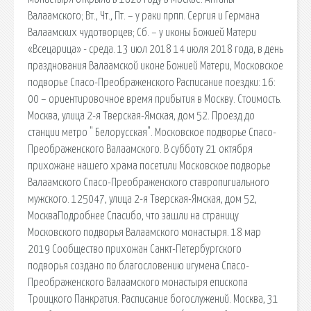
Валаамского; Вт., Чт., Пт. – у раки прпп. Сергия и Германа
Валаамских чудотворцев; Сб. – у иконы Божией Матери
«Всецарица» - среда. 13 июл 2018 14 июля 2018 года, в день
празднования Валаамской иконе Божией Матери, Московское
подворье Спасо-Преображенского Расписание поездки: 16:
00 – ориентировочное время прибытия в Москву. Стоимость.
Москва, улица 2-я Тверская-Ямская, дом 52. Проезд до
станции метро " Белорусская". Московское подворье Спасо-
Преображенского Валаамского. В субботу 21 октября
прихожане нашего храма посетили Московское подворье
Валаамского Спасо-Преображенского ставропигиального
мужского. 125047, улица 2-я Тверская-Ямская, дом 52,
МоскваПодробнее Спасибо, что зашли на страницу
Московского подворья Валаамского монастыря. 18 мар
2019 Сообщество прихожан Санкт-Петербургского
подворья создано по благословению игумена Спасо-
Преображенского Валаамского монастыря епископа
Троицкого Панкратия. Расписание богослужений. Москва, 31