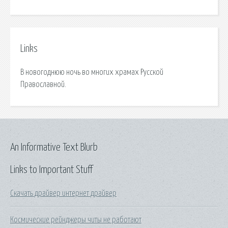
Links
В новогоднюю ночь во многих храмах Русской
Православной.
An Informative Text Blurb
Links to Important Stuff
Скачать драйвер интернет драйвер
Космические рейнджеры читы не работают