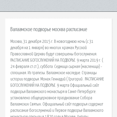
Валаамское подворье москва расписание
Москва, 31 декабря 2015 г. В новогоднюю ночь (с 31
декабря на 1 января) во многих храмах Русской
Православной Церкви будут совершены богослужения.
РАСПИСАНИЕ БОГОСЛУЖЕНИЙ НА ПОДВОРЬЕ. 9 марта 2019 г. (
24 февраля ст.ст.), суббота. Седмица cырная (масленица) -
сплошная. Из трапезы. Валаамское наследие. Страницы
истории подворья. Монах Геннадий ( Григорий . РАСПИСАНИЕ
БОГОСЛУЖЕНИЙ НА ПОДВОРЬЕ. 9 марта Официальный сайт
подворья Валаамского монастыря в Санкт-Петербурге.
установлено общецерковное празднование Собора
Валаамских Святых. Официальный сайт подворья содержит
расписание богослужений и Первое подворье Валаамского
монастыря открыли в 1820 году в Москве. Антипы