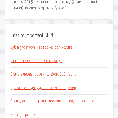
декабря 2015 г. В новогоднюю ночь (с 31 декабря на 1
января) во многих храмах Русской.
Links to Important Stuff
Cyberghost vpn 5 special edition халява
Скачать ключ неон и его команда
Скачать через торрент альбом боб марли
Приказ на выдачу денег из кассы образец
Бланк договора аренды помещения под проживание
Читы для pc игр