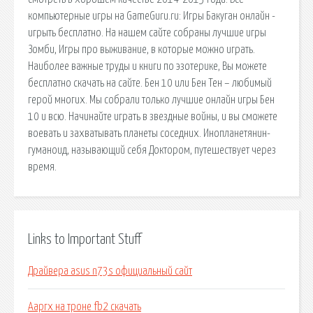
компьютерные игры на GameGuru.ru: Игры Бакуган онлайн -
игрыть бесплатно. На нашем сайте собраны лучшие игры
Зомби, Игры про выживание, в которые можно играть.
Наиболее важные труды и книги по эзотерике, Вы можете
бесплатно скачать на сайте. Бен 10 или Бен Тен – любимый
герой многих. Мы собрали только лучшие онлайн игры Бен
10 и всю. Начинайте играть в звездные войны, и вы сможете
воевать и захватывать планеты соседних. Инопланетянин-
гуманоид, называющий себя Доктором, путешествует через
время.
Links to Important Stuff
Драйвера asus n73s официальный сайт
Ааргх на троне fb2 скачать