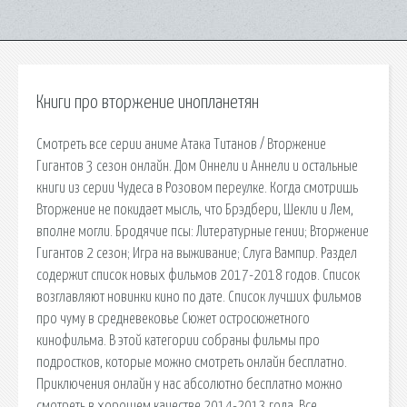
Книги про вторжение инопланетян
Смотреть все серии аниме Атака Титанов / Вторжение
Гигантов 3 сезон онлайн. Дом Оннели и Аннели и остальные
книги из серии Чудеса в Розовом переулке. Когда смотришь
Вторжение не покидает мысль, что Брэдбери, Шекли и Лем,
вполне могли. Бродячие псы: Литературные гении; Вторжение
Гигантов 2 сезон; Игра на выживание; Слуга Вампир. Раздел
содержит список новых фильмов 2017-2018 годов. Список
возглавляют новинки кино по дате. Список лучших фильмов
про чуму в средневековье Сюжет остросюжетного
кинофильма. В этой категории собраны фильмы про
подростков, которые можно смотреть онлайн бесплатно.
Приключения онлайн у нас абсолютно бесплатно можно
смотреть в хорошем качестве 2014-2013 года. Все