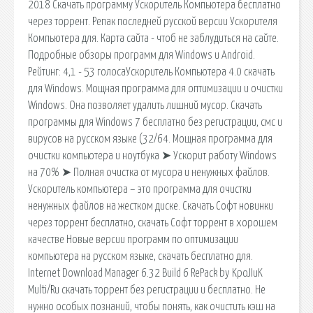
2018 Скачать программу Ускоритель Компьютера бесплатно
через торрент. Репак последней русской версии Ускорителя
Компьютера для. Карта сайта - чтоб не заблудиться на сайте.
Подробные обзоры программ для Windows и Android.
Рейтинг: 4,1 - 53 голосаУскоритель Компьютера 4.0 скачать
для Windows. Мощная программа для оптимизации и очистки
Windows. Она позволяет удалить лишний мусор. Скачать
программы для Windows 7 бесплатно без регистрации, смс и
вирусов на русском языке (32/64. Мощная программа для
очистки компьютера и ноутбука ➤ Ускорит работу Windows
на 70% ➤ Полная очистка от мусора и ненужных файлов.
Ускоритель компьютера – это программа для очистки
ненужных файлов на жестком диске. Скачать Софт новинки
через торрент бесплатно, скачать Софт торрент в хорошем
качестве Новые версии программ по оптимизации
компьютера на русском языке, скачать бесплатно для.
Internet Download Manager 6.32 Build 6 RePack by KpoJIuK
Multi/Ru скачать торрент без регистрации и бесплатно. Не
нужно особых познаний, чтобы понять, как очистить кэш на