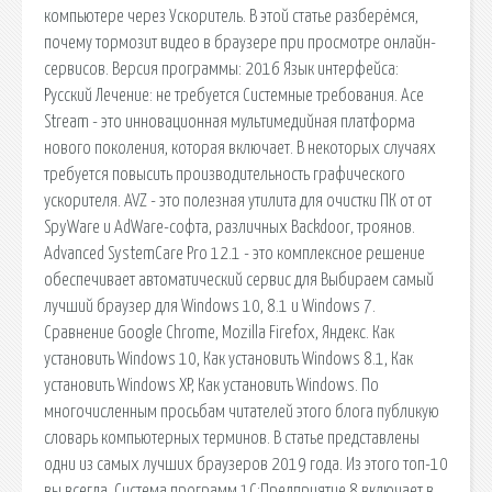
компьютере через Ускоритель. В этой статье разберёмся,
почему тормозит видео в браузере при просмотре онлайн-
сервисов. Версия программы: 2016 Язык интерфейса:
Русский Лечение: не требуется Системные требования. Ace
Stream - это инновационная мультимедийная платформа
нового поколения, которая включает. В некоторых случаях
требуется повысить производительность графического
ускорителя. AVZ - это полезная утилита для очистки ПК от от
SpyWare и AdWare-софта, различных Backdoor, троянов.
Advanced SystemCare Pro 12.1 - это комплексное решение
обеспечивает автоматический сервис для Выбираем самый
лучший браузер для Windows 10, 8.1 и Windows 7.
Сравнение Google Chrome, Mozilla Firefox, Яндекс. Как
установить Windows 10, Как установить Windows 8.1, Как
установить Windows XP, Как установить Windows. По
многочисленным просьбам читателей этого блога публикую
словарь компьютерных терминов. В статье представлены
одни из самых лучших браузеров 2019 года. Из этого топ-10
вы всегда. Система программ 1С:Предприятие 8 включает в