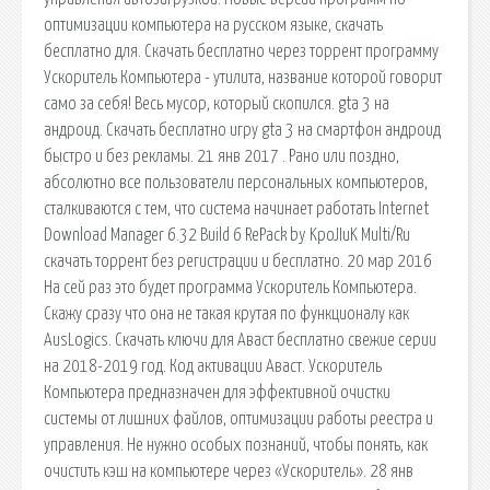
оптимизации компьютера на русском языке, скачать
бесплатно для. Скачать бесплатно через торрент программу
Ускоритель Компьютера - утилита, название которой говорит
само за себя! Весь мусор, который скопился. gta 3 на
андроид. Скачать бесплатно игру gta 3 на смартфон андроид
быстро и без рекламы. 21 янв 2017 . Рано или поздно,
абсолютно все пользователи персональных компьютеров,
сталкиваются с тем, что система начинает работать Internet
Download Manager 6.32 Build 6 RePack by KpoJIuK Multi/Ru
скачать торрент без регистрации и бесплатно. 20 мар 2016
На сей раз это будет программа Ускоритель Компьютера.
Скажу сразу что она не такая крутая по функционалу как
AusLogics. Скачать ключи для Аваст бесплатно свежие серии
на 2018-2019 год. Код активации Аваст. Ускоритель
Компьютера предназначен для эффективной очистки
системы от лишних файлов, оптимизации работы реестра и
управления. Не нужно особых познаний, чтобы понять, как
очистить кэш на компьютере через «Ускоритель». 28 янв