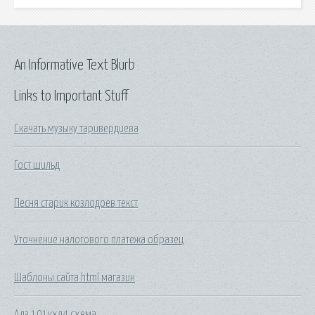
An Informative Text Blurb
Links to Important Stuff
Скачать музыку таривердиева
Гост шильд
Песня старик козлодоев текст
Уточнение налогового платежа образец
Шаблоны сайта html магазин
Адз 101ухл4 схема