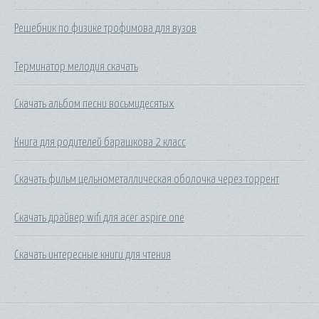
Решебник по физике трофимова для вузов
Терминатор мелодия скачать
Скачать альбом песни восьмидесятых
Книга для родителей барашкова 2 класс
Скачать фильм цельнометаллическая оболочка через торрент
Скачать драйвер wifi для acer aspire one
Скачать интересные книги для чтения