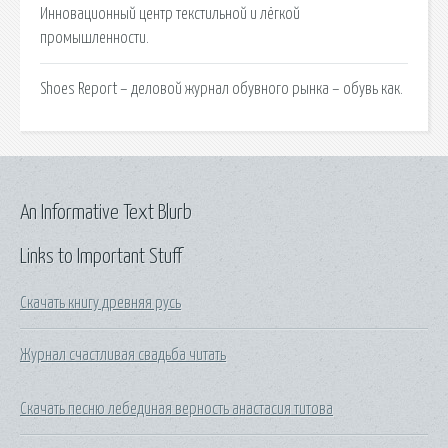
Инновационный центр текстильной и лёгкой
промышленности.
Shoes Report – деловой журнал обувного рынка – обувь как.
An Informative Text Blurb
Links to Important Stuff
Скачать книгу древняя русь
Журнал счастливая свадьба читать
Скачать песню лебединая верность анастасия титова