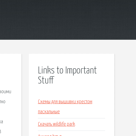
Links to Important
Stuff
своими
тно
Схемы для вышивки крестом
пасхальные
ка
Скачать wildlife park
В