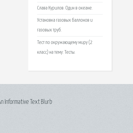
Cлава Курилов. Один в океане.
Установка газовых баллонов и
газовых труб.
Тест по окружающему миру (2
класс) на тему: Тесты.
n Informative Text Blurb