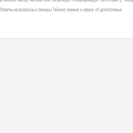
 онлайн. Автор: Антуан Сент-Экзюпери. Реинкарнация. Hard Глава 1. Ткац
Ответы на вопросы к лекции Тайное знание и наука: от допотопных