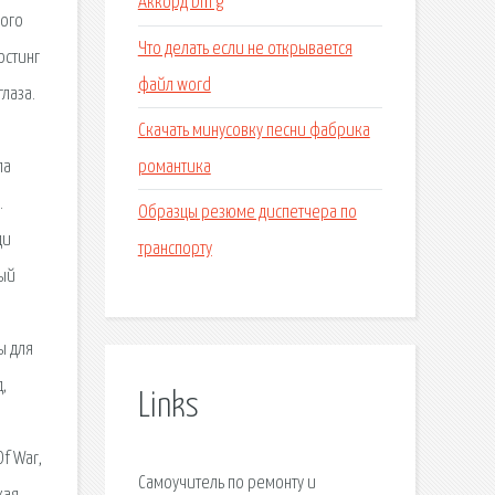
Аккорд bm g
ного
Что делать если не открывается
остинг
файл word
лаза.
Скачать минусовку песни фабрика
романтика
ла
.
Образцы резюме диспетчера по
ди
транспорту
ный
ы для
,
Links
f War,
Самоучитель по ремонту и