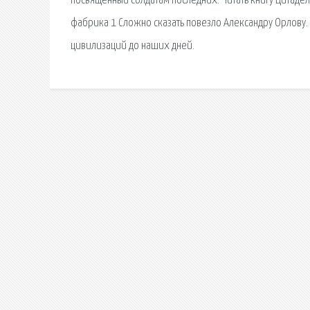
посвященный солдатам последних. Читать книгу Цитадель
фабрика 1 Сложно сказать повезло Александру Орлову. 
цивилизаций до наших дней.