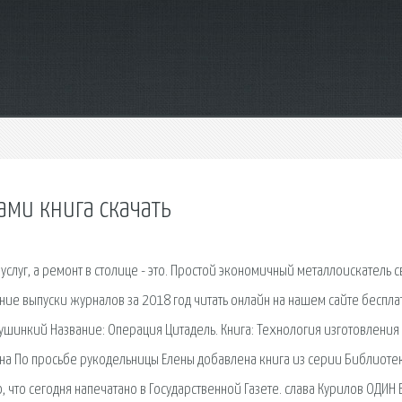
ами книга скачать
 услуг, а ремонт в столице - это. Простой экономичный металлоискатель 
ние выпуски журналов за 2018 год читать онлайн на нашем сайте беспла
 Сушинкий Название: Операция Цитадель. Книга: Технология изготовления
зина По просьбе рукодельницы Елены добавлена книга из серии Библиоте
о, что сегодня напечатано в Государственной Газете. cлава Курилов ОДИН 