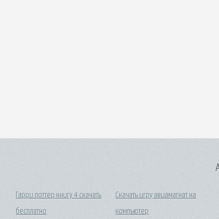
A
Гарри поттер книгу 4 скачать
Скачать игру авиамагнат на
бесплатно
компьютер