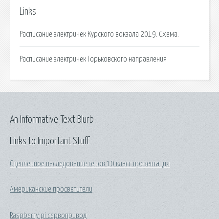
Links
Расписание электричек Курского вокзала 2019. Схема.
Расписание электричек Горьковского направления
An Informative Text Blurb
Links to Important Stuff
Сцепленное наследование генов 10 класс презентация
Американские просветители
Raspberry pi сервопривод