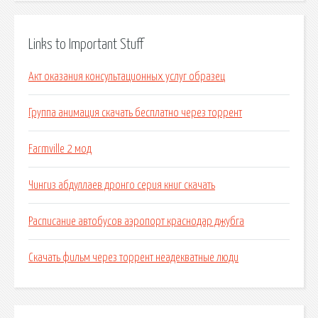
Links to Important Stuff
Акт оказания консультационных услуг образец
Группа анимация скачать бесплатно через торрент
Farmville 2 мод
Чингиз абдуллаев дронго серия книг скачать
Расписание автобусов аэропорт краснодар джубга
Скачать фильм через торрент неадекватные люди