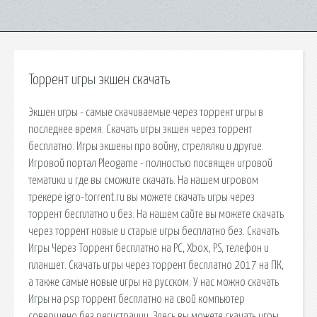
Торрент игры экшен скачать
Экшен игры - самые скачиваемые через торрент игры в
последнее время. Скачать игры экшен через торрент
бесплатно. Игры экшены про войну, стрелялки и другие.
Игровой портал Pleogame - полностью посвящен игровой
тематики и где вы сможите скачать. На нашем игровом
трекере igro-torrent.ru вы можете скачать игры через
торрент бесплатно и без. На нашем сайте вы можете скачать
через торрент новые и старые игры бесплатно без. Скачать
Игры Через Торрент бесплатно на PC, Xbox, PS, телефон и
планшет. Скачать игры через торрент бесплатно 2017 на ПК,
а также самые новые игры на русском. У нас можно скачать
Игры на psp торрент бесплатно на свой компьютер
совершено без регистрации. Здесь вы можете скачать игры