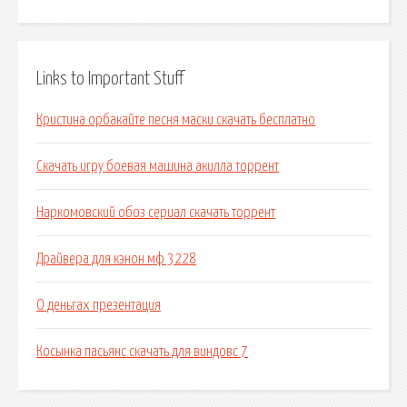
Links to Important Stuff
Кристина орбакайте песня маски скачать бесплатно
Скачать игру боевая машина акилла торрент
Наркомовский обоз сериал скачать торрент
Драйвера для кэнон мф 3228
О деньгах презентация
Косынка пасьянс скачать для виндовс 7