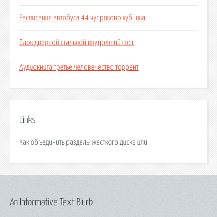
Расписание автобуса 44 чупряково кубинка
Блок дверной стальной внутренний гост
Аудиокнига третье человечество торрент
Links
Как объединить разделы жесткого диска или.
An Informative Text Blurb