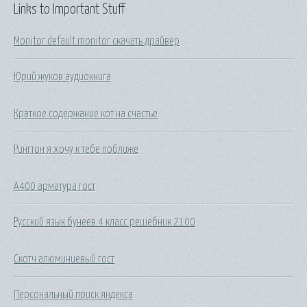
Links to Important Stuff
Monitor default monitor скачать драйвер
Юрий жуков аудиокнига
Краткое содержание кот на счастье
Рингтон я хочу к тебе поближе
А400 арматура гост
Русский язык бунеев 4 класс решебник 2100
Скотч алюминиевый гост
Персональный поиск яндекса