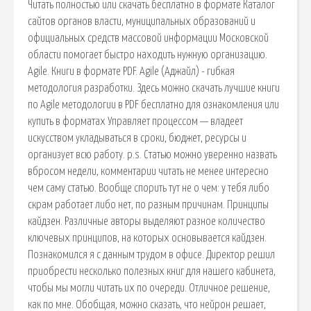
Читать полностью или скачать бесплатно в формате Каталог
сайтов органов власти, муниципальных образований и
официальных средств массовой информации Московской
области помогает быстро находить нужную организацию.
Agile. Книги в формате PDF. Agile (Аджайл) - гибкая
методология разработки. Здесь можно скачать лучшие книги
по Agile методологии в PDF бесплатно для ознакомления или
купить в форматах Управляет процессом — владеет
искусством укладываться в сроки, бюджет, ресурсы и
организует всю работу. p.s. Статью можно уверенно назвать
вбросом недели, комментарии читать не менее интересно
чем саму статью. Вообще спорить тут не о чем: у тебя либо
скрам работает либо нет, по разным причинам. Принципы
кайдзен. Различные авторы выделяют разное количество
ключевых принципов, на которых основывается кайдзен.
Познакомился я с данным трудом в офисе. Директор решил
приобрести несколько полезных книг для нашего кабинета,
чтобы мы могли читать их по очереди. Отличное решение,
как по мне. Обобщая, можно сказать, что нейрон решает,