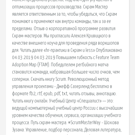
оптимизации процессов производства. Скрам Мастер
является ответственным за то, чтобы убедиться, что Скрам
понимают и применяют как внутри команды, так и за ее
пределами. Отзыв о корпоративной программе развития
Скрам-мастеров. Мы пригласили Алексея Кривицкого в
качестве внешнего коуча для проведения ряда воркшопов
для. Читать далее «hr-практики в Скрам и less» Опубликовано
04.03.2019 04.03.2019 Повышаем гибкость с Feature Team
Adoption Map (FTAM). Победителем регбийного матча
становится команда, набравшая большее число очков, чем
соперник. Скачать книгу Scrum. Революционный метод
управления проектами - Джефф Сазерленд бесплатно в
формате fb2, rtf, epub, pdf, txt, читать отзывы, аннотацию.
Читать книгу онлайн. Учебный Центр «Специалист» — это:
ведущий компьютерный учебный центр России с высочайшим
уровнем качества обучения, сервиса, организации учебного
процесса. Путь скрам-мастера. #ScrumMasterWay - Шохова
Зузана. Управление, подбор персонала, Деловая литература,