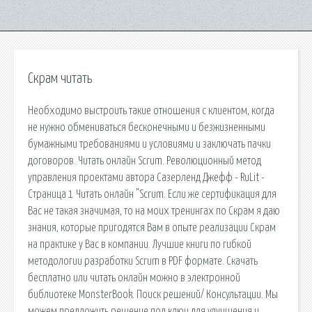
Скрам читать
Необходимо выстроить такие отношения с клиентом, когда
не нужно обмениваться бесконечными и безжизненными
бумажными требованиями и условиями и заключать пачки
договоров. Читать онлайн Scrum. Революционный метод
управления проектами автора Сазерленд Джефф - RuLit -
Страница 1 Читать онлайн "Scrum. Если же сертификация для
Вас не такая значимая, то на моих тренингах по Скрам я даю
знания, которые пригодятся Вам в опыте реализации Скрам
на практике у Вас в компании. Лучшие книги по гибкой
методологии разработки Scrum в PDF формате. Скачать
бесплатно или читать онлайн можно в электронной
библиотеке MonsterBook. Поиск решений/ Консультации. Мы
можем предложить решение под ключ для улучшения и