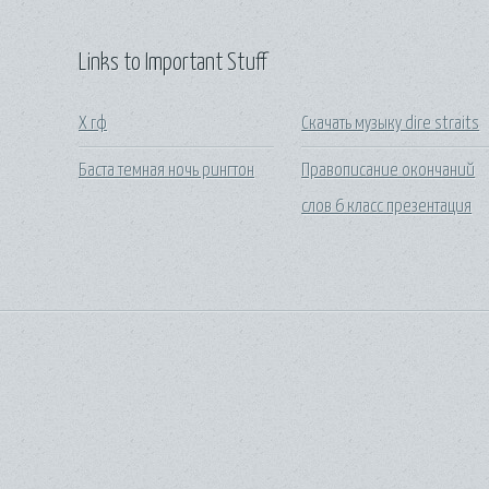
Links to Important Stuff
Х гф
Скачать музыку dire straits
Баста темная ночь рингтон
Правописание окончаний
слов 6 класс презентация