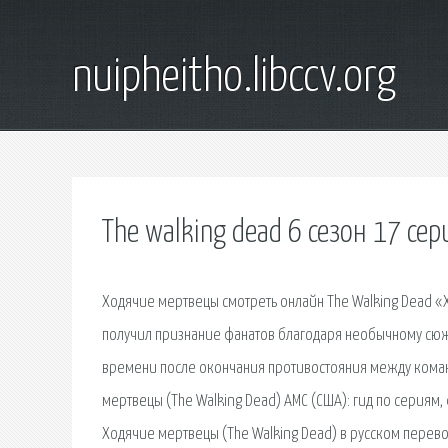
nuipheitho.libccv.org
The walking dead 6 сезон 17 сер
Ходячие мертвецы смотреть онлайн The Walking Dead «
получил признание фанатов благодаря необычному сюж
времени после окончания противостояния между кома
мертвецы (The Walking Dead) AMC (США): гид по сериям,
Ходячие мертвецы (The Walking Dead) в русском перево