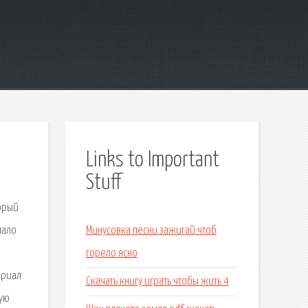
Links to Important
Stuff
торый
мало
Минусовка песни зажигай чтоб
горело ясно
ериал
Скачать книгу играть чтобы жить 4
кую