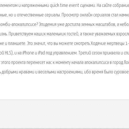
элементом и напряженными quick time event сценами. На сайте собрани
ные, но и отечественные сериалы. Просмотр онлайн сериалов стал намн
о зомби-апокалипсисе? Эпидемия уже достигла земных масштабов, а неб
знь. Приветствуем наших маленьких гостей, а также уважаемых взросл
не и планшете. Это значит, что вы можете смотреть Ходячие мертвецы 1
й HLS), и на iPhone и iPad под управлением. Третий сезон приквела и сп
того проекта перенесет нас к моменту начала апокалипсиса в город Ло
сь добрыми нравами и веселыми настроениями, ибо время было суровое