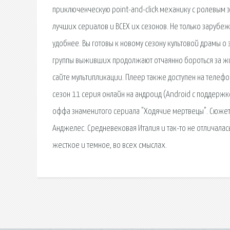
приключенческую point-and-click механику с ролевым 
лучших сериалов и ВСЕХ их сезонов. Не только зарубеж
удобнее. Вы готовы к новому сезону культовой драмы 
группы выживших продолжают отчаянно бороться за жи
сайте мультипликации. Плеер также доступен на телефо
сезон 11 серия онлайн на андроид (Android с поддержко
оффа знаменитого сериала "Ходячие мертвецы". Сюжет э
Анджелес. Средневековая Италия и так-то не отличала
жесткое и темное, во всех смыслах.