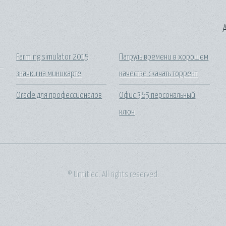
A
Farming simulator 2015
Патруль времени в хорошем
значки на миникарте
качестве скачать торрент
Oracle для профессионалов
Офис 365 персональный
ключ
© Untitled. All rights reserved.