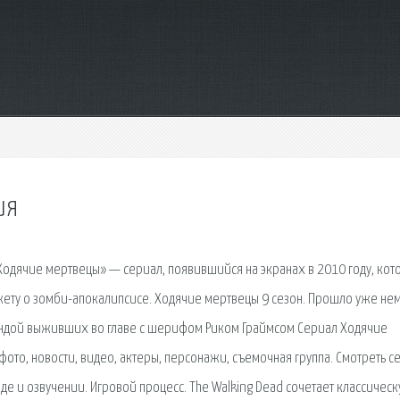
ия
Ходячие мертвецы» — сериал, появившийся на экранах в 2010 году, ко
ету о зомби-апокалипсисе. Ходячие мертвецы 9 сезон. Прошло уже не
ндой выживших во главе с шерифом Риком Граймсом Сериал Ходячие
 фото, новости, видео, актеры, персонажи, съемочная группа. Смотреть с
де и озвучении. Игровой процесс. The Walking Dead сочетает классичес