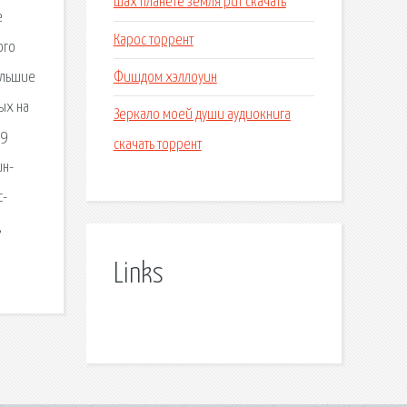
Шах планете земля pdf скачать
е
Карос торрент
ого
Фишдом хэллоуин
ольшие
ых на
Зеркало моей души аудиокнига
-9
скачать торрент
ин-
с-
,
Links