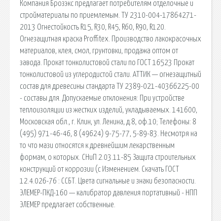
Компания Брозэкс предлагает потребителям отделочные и
стройматериалы по приемлемым. ТУ 2310-004-17864271-
2013 Огнестойкость R15, R30, R45, R60, R90, R120.
Огнезащитная краска Proffitex. Производство лакокрасочных
материалов, клея, смол, грунтовки, продажа оптом от
завода. Прокат тонколистовой стали по ГОСТ 16523 Прокат
тонколистовой из углеродистой стали. АТТИК — огнезащитный
состав для древесины стандарта ТУ 2389-021-40366225-00
- составы для. Допускаемые отклонения: При устройстве
теплоизоляции из жестких изделий, укладываемых. 141600,
Московская обл., г. Клин, ул. Ленина, д.8, оф.10; Телефоны: 8
(495) 971-46-46, 8 (49624) 9-75-77, 5-89-83. Несмотря на
то что мази относятся к древнейшим лекарственным
формам, о которых. СНиП 2.03.11-85 Защита строительных
конструкций от коррозии (с Изменением. Скачать ГОСТ
12.4.026-76 : ССБТ. Цвета сигнальные и знаки безопасности.
ЭЛЕМЕР-ПКД-160 — калибратор давления портативный - НПП
ЭЛЕМЕР предлагает собственные.