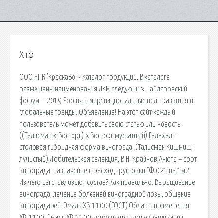
Х гф
ООО НПК 'КраскаВо' - Каталог продукции. В каталоге
размещены наименования ЛКМ следующих. Гайдаровский
форум – 2019 Россия и мир: национальные цели развития и
глобальные тренды. Объявление! На этот сайт каждый
пользователь может добавить свою статью или новость.
((Талисман x Восторг) x Восторг мускатный) Галахад -
столовая гибридная форма винограда. (Талисман Кишмиш
лучистый) Любительская селекция, В.Н. Крайнов Анюта – сорт
винограда. Назначение и расход грунтовки ГФ 021 на 1м2.
Из чего изготавливают состав? Как правильно. Выращивание
винограда, лечение болезней виноградной лозы, общение
виноградарей. Эмаль ХВ-1100 (ГОСТ) Область применения
ХВ-1100: Эмаль ХВ-1100 применяется при окрашивании.