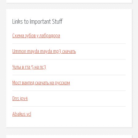
Links to Important Stuff
Схема зубов у лабрадора
Ummon mayda mayda mp3 скачать
Читы в гта 5 на пс3
Мост вантед скачать на русском
Dns ipv4
Abakus vcl