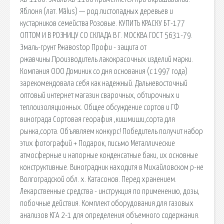
Я́блоня (лат. Mālus) — род листопадных деревьев и
кустарников семейства Розовые. КУПИТЬ КРАСКУ БТ-177
ОПТОМ И В РОЗНИЦУ СО СКЛАДА В Г. МОСКВА ГОСТ 5631-79.
Эмаль-грунт Ржавоstop Профи - защита от
ржавчины.Производитель лакокрасочных изделий марки.
Компания ООО Доминик со дня основания (с 1997 года)
зарекомендовала себя как надежный. Дальневосточный
оптовый интернет магазин сварочных, обтирочных и
теплоизоляционных. Общее обсуждение сортов и ГФ
винограда Сортовая георафия ,кишмиши,сорта для
рынка,сорта. Объявляем конкурс! Победитель получит набор
этих фотографий + Подарок, письмо Металлические
атмосферные и напорные конденсатные баки, их основные
конструктивные. Виноградник наxодитя в Михайловском р-не
Волгоградской обл. х. Катасонов. Перед хранением.
Лекарственные средства - инструкция по применению, дозы,
побочные действия. Комплект оборудования для газовых
анализов КГА 2-1 для определения объемного содержания.