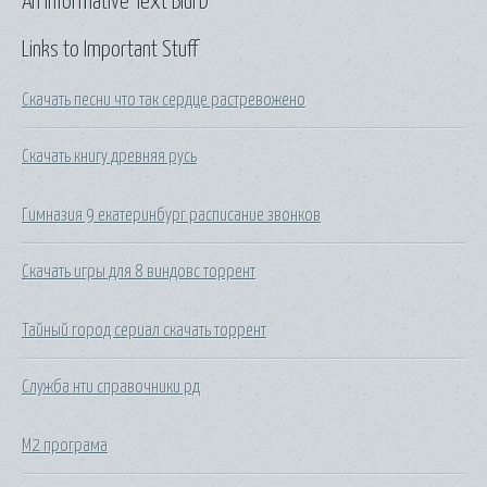
An Informative Text Blurb
Links to Important Stuff
Скачать песни что так сердце растревожено
Скачать книгу древняя русь
Гимназия 9 екатеринбург расписание звонков
Скачать игры для 8 виндовс торрент
Тайный город сериал скачать торрент
Служба нти справочники рд
М2 програма