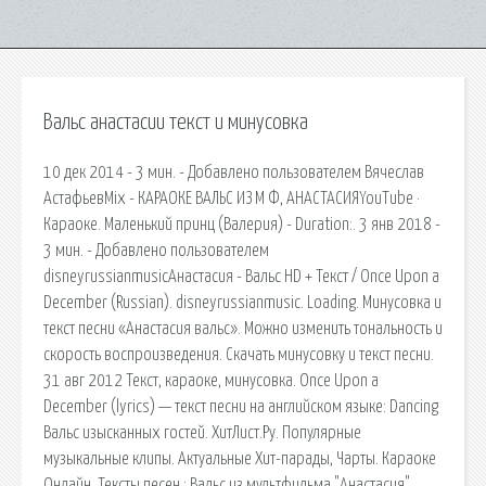
Вальс анастасии текст и минусовка
10 дек 2014 - 3 мин. - Добавлено пользователем Вячеслав
АстафьевMix - КАРАОКЕ ВАЛЬС ИЗ М Ф, АНАСТАСИЯYouTube ·
Караоке. Маленький принц (Валерия) - Duration:. 3 янв 2018 -
3 мин. - Добавлено пользователем
disneyrussianmusicАнастасия - Вальс HD + Текст / Once Upon a
December (Russian). disneyrussianmusic. Loading. Минусовка и
текст песни «Анастасия вальс». Можно изменить тональность и
скорость воспроизведения. Скачать минусовку и текст песни.
31 авг 2012 Текст, караоке, минусовка. Once Upon a
December (lyrics) — текст песни на английском языке: Dancing
Вальс изысканных гостей. ХитЛист.Ру. Популярные
музыкальные клипы. Актуальные Хит-парады, Чарты. Караоке
Онлайн. Тексты песен.: Вальс из мультфильма "Анастасия".