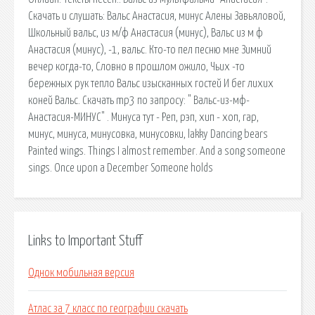
Скачать и слушать: Вальс Анастасия, минус Алены Завьяловой,
Школьный вальс, из м/ф Анастасия (минус), Вальс из м ф
Анастасия (минус), -1, вальс. Кто-то пел песню мне Зимний
вечер когда-то, Словно в прошлом ожило, Чьих -то
бережных рук тепло Вальс изысканных гостей И бег лихих
коней Вальс. Скачать mp3 по запросу: " Вальс-из-мф-
Анастасия-МИНУС" . Минуса тут - Реп, рэп, хип - хоп, rap,
минус, минуса, минусовка, минусовки, lakky Dancing bears
Painted wings. Things I almost remember. And a song someone
sings. Once upon a December Someone holds
Links to Important Stuff
Однок мобильная версия
Атлас за 7 класс по географии скачать