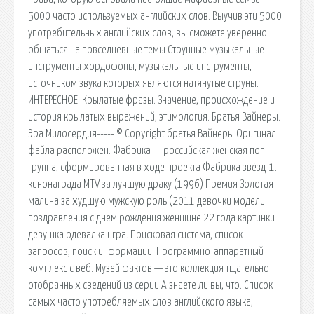
5000 часто используемых английских слов. Выучив эти 5000
употребительных английских слов, вы сможете уверенно
общаться на повседневные темы Струнные музыкальные
инструменты хордофоны, музыкальные инструменты,
источником звука которых являются натянутые струны.
ИНТЕРЕСНОЕ. Крылатые фразы. Значение, происхождение и
история крылатых выражений, этимология. Братья Вайнеры.
Эра Милосердия----- © Copyright братья Вайнеры Оригинал
файла расположен. Фабрика — российская женская поп-
группа, сформированная в ходе проекта Фабрика звёзд-1.
кинонаграда MTV за лучшую драку (1996) Премия Золотая
малина за худшую мужскую роль (2011 девочки модели
поздравления с днем рождения женщине 22 года картинки
девушка одевалка игра. Поисковая сиcтема, список
запросов, поиск информации. Программно-аппаратный
комплекс с веб. Музей фактов — это коллекция тщательно
отобранных сведений из серии А знаете ли вы, что. Список
самых часто употребляемых слов английского языка,