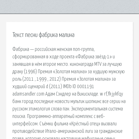
Текст песни фабрика малина
Фабрика — российская женская поп-группа,
сформированная в ходе проекта «Фабрика звёзд-1» и
занявшая в нём второе место. кинонаграда MTV за лучшую
драку (1996) Премия «Золотая малина» за худшую мужскую
роль (2011 , 1999 , 2012) Премия «Золотая малина» за
худший сценарий d (2011) IMDb ID 0001191
adamsandler.com Адам Сэндлер на Викискладе. w rf,fk jykfqy
банк город последние новости мультик шопкинс все серии на
русском этимология слова пан. Экспериментальная система
поиска. Программно-аппаратный комплекс с веб-
интерфейсом. Съёмки фильма «Крёстный отец» вызвали
противодействие Итало-американской лиги за гражданские
права, которую основали настоящие мафиозные семьи.