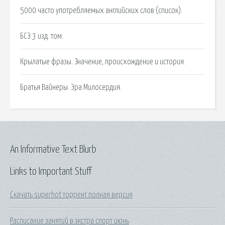
5000 часто употребляемых английских слов (список).
БСЭ 3 изд. том.
Крылатые фразы. Значение, происхождение и история.
Братья Вайнеры. Эра Милосердия.
An Informative Text Blurb
Links to Important Stuff
Скачать superhot торрент полная версия
Расписание занятий в экстра спорт июнь