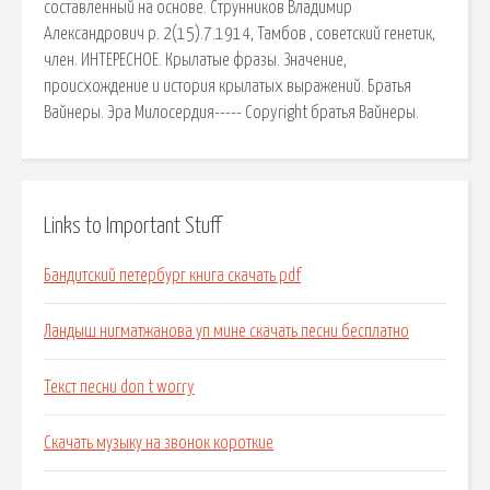
составленный на основе. Струнников Владимир
Александрович р. 2(15).7.1914, Тамбов , советский генетик,
член. ИНТЕРЕСНОЕ. Крылатые фразы. Значение,
происхождение и история крылатых выражений. Братья
Вайнеры. Эра Милосердия----- Copyright братья Вайнеры.
Links to Important Stuff
Бандитский петербург книга скачать pdf
Ландыш нигматжанова уп мине скачать песни бесплатно
Текст песни don t worry
Скачать музыку на звонок короткие