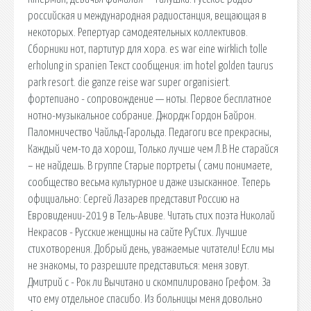
российская и международная радиостанция, вещающая в
некоторых. Репертуар самодеятельных коллективов.
Сборники нот, партитур для хора. es war eine wirklich tolle
erholung in spanien Текст сообщения: im hotel golden taurus
park resort. die ganze reise war super organisiert.
фортепиано - сопровождение — ноты. Первое бесплатное
нотно-музыкальное собрание. Джордж Гордон Байрон.
Паломничество Чайльд-Гарольда. Педагоги все прекрасны,
Каждый чем-то да хорош, Только лучше чем Л.В Не старайся
– не найдешь. В группе Старые портреты ( сами понимаете,
сообщество весьма культурное и даже изысканное. Теперь
официально: Сергей Лазарев представит Россию на
Евровидении-2019 в Тель-Авиве. Читать стих поэта Николай
Некрасов - Русские женщины на сайте РуСтих. Лучшие
стихотворения. Добрый день, уважаемые читатели! Если мы
не знакомы, то разрешите представиться: меня зовут.
Дмитрий c - Рок ли Вычитано и скомпилировано Грефом. За
что ему отдельное спасибо. Из больницы меня довольно