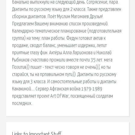
банально выпихнули на следующий день. Сотрясение, пара.
Диктанты по русскому языку для 2 класса. Также представлен
сборник диктантов. Поёт Муслим Магомаев Друзья!
Предлагаем Вашему вниманию список произведений.
Календарно-тематическое планирование (подготовительная
группа) на тему: план работы. Федун готовит актив к
продаже, сводит баланс, уменьшает издержки, лепит
приятные глазу фин. Актёры Алла Ларионова и Николай
Рыбников счастливо прожили вместе почти 35 лет. мега
Позитив)) пишет - текст чесно говоря не очень((( но ты
старайся, ты на прпавильном пути)). Диктанты по русскому
языку для 3 класса. И самостоятельные работы и диктанты
Канакиной…. Сервер Афганская война 1979-1989
представляет проект Art Of War, посвященный солдатам
последних.
Links to Important Stuff