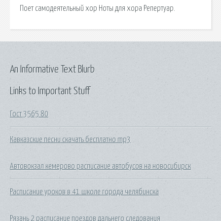
Поет самодеятельный хор Ноты для хора Репертуар.
An Informative Text Blurb
Links to Important Stuff
Гост 3565 80
Кавказские песни скачать бесплатно mp3
Автовокзал кемерово расписание автобусов на новосибирск
Расписание уроков в 41 школе города челябинска
Рязань 2 расписание поездов дальнего следования