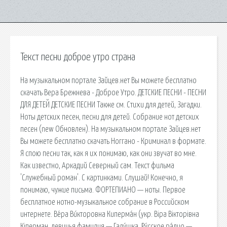
Текст песни доброе утро страна
На музыкальном портале Зайцев.нет Вы можете бесплатно
скачать Вера Брежнева - Доброе Утро. ДЕТСКИЕ ПЕСНИ - ПЕСНИ
ДЛЯ ДЕТЕЙ ДЕТСКИЕ ПЕСНИ Также см. Стихи для детей, Загадки.
Ноты детских песен, песни для детей. Собрание нот детских
песен (new Обновлен). На музыкальном портале Зайцев.нет
Вы можете бесплатно скачать Ноггано - Криминал в формате.
Я спою песни так, как я их понимаю, как они звучат во мне.
Как известно, Аркадий Северный сам. Текст фильма
'Служебный роман'. С картинками. Слушай! Конечно, я
понимаю, чужие письма. ФОРТЕПИАНО — ноты. Первое
бесплатное нотно-музыкальное собрание в Российском
интернете. Ве́ра Ви́кторовна Киперма́н (укр. Віра Вікторівна
Кіперман, девичья фамилия — Галу́шка. Ру́сское ра́дио —