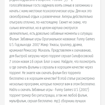
голосаНезваные гости задумали взять семью в заложники и
начать с ними жестокие психологические игры. Для них это
своеобразный отдых и развлечение. Актеры действительно
отыграли отлично, по-настоящему. Сюжет не скажу, что
сильно впечатлил, но в целом картина смотрится
увлекательно, есть довольно забавные моменты и ситуации.
Фильм: Забавные игры Оригинальное название: Funny Games
U.S. Год выхода: 2007 Жанр: Ужасы, триллер, драма,
криминал Режиссер: Михаэль. Представляем к скачиванию,
для быстрой загрузки через торрент сериал Склифосовский
7 сезон новая 16 серия. Блог о кино. Найдите, что посмотреть
и где скачать фильмы и сериалы в хорошем качестве через
торрент. Не знаете как скачать фильм без торрента
бесплатно и в хорошем качестве? В этой статье рассмотрено
несколько программ, которые помогут вам в этом бесплатно.
Найти и скачать Забавные игры - Funny Games U.S. (2007)
торрент трекер без регистрации, а так же любой фильм,
мультфильм, сериал бесплатно. mp3 сборники лучших