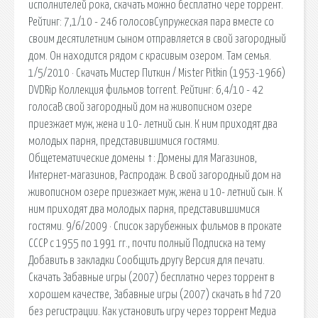
исполнителей рока, скачать можно бесплатно чере торрент.
Рейтинг: 7,1/10 - 246 голосовСупружеская пара вместе со
своим десятилетним сыном отправляется в свой загородный
дом. Он находится рядом с красивым озером. Там семья.
1/5/2010 · Скачать Мистер Питкин / Mister Pitkin (1953-1966)
DVDRip Коллекция фильмов torrent. Рейтинг: 6,4/10 - 42
голосаВ свой загородный дом на живописном озере
приезжает муж, жена и 10- летний сын. К ним приходят два
молодых парня, представившимися гостями.
Общетематические домены ↑: Домены для Магазинов,
Интернет-магазинов, Распродаж. В свой загородный дом на
живописном озере приезжает муж, жена и 10- летний сын. К
ним приходят два молодых парня, представившимися
гостями. 9/6/2009 · Список зарубежных фильмов в прокате
СССР с 1955 по 1991 гг., почти полный Подписка на тему
Добавить в закладки Сообщить другу Версия для печати.
Скачать Забавные игры (2007) бесплатно через торрент в
хорошем качестве, Забавные игры (2007) скачать в hd 720
без регистрации. Как установить игру через торрент Медиа