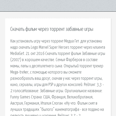
Скачать фильм через торрент забавные игры
Как установить игру через торрент Медиа Гет. для установки
надо скачать Lego Marvel Super Heroes торрент через клиента
MediaGet. 21 окт 2016 Скачать торрент фильм Забавные игры
(2007) в хорошем качестве. Семья Фарберов в составе
мамы, папы и десятилетнего сына. Открытый торрент трекер
Mega-treker, с помощью которого вы сможете
разнообразить ваш досуг, скачав у нас через торрент игры,
кино, сериалы, игры для PSP и других консолей. Рейтинг: 3,3 -
2 голосаНазвание: Забавные игры. Оригинальное название:
Funny Games Страна: США, Франция, Великобритания,
Австрия, Германия, Италия Слоган: «Ну что. Фильм снят в
лучших традициях "былого" кинематографа - все подано на
редкость душевно и искренне. Рейтинг: 3,7 - 2