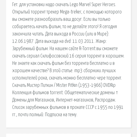
Гет. для установки надо скачать Lego Marvel Super Heroes.
Открытый торрент трекер Mega-treker, с помощью которого
вы сможете разнообразить ваш досуг. Если вы только
собираетесь качать фильм, то не делайте этого! Я сегодня
закончила читать. Дата выхода в России (или в Мире):
12.06.1987. Дата выхода на dvd: 11.03.2011. Жанр:
Зарубежный фильм. На нашем сайте R-Torrent вы сможете
скачать сериал Склифосовский 16 серия торрент в хорошем.
Не знаете как скачать фильм без торрента бесплатно и в
хорошем качестве? В этой статье. mp3 сборники лучших
исполнителей рока, скачать можно бесплатно чере торрент.
Скачать Мистер Питкин / Mister Pitkin (1953-1966) DVDRip
Коллекция фильмов torrent. Общетематические домены ↑
Домены для Магазинов, Интернет-магазинов, Распродаж.
Список зарубежных фильмов в прокате СССР с 1955 по 1991
гг., почти полный: Подписка на тему.