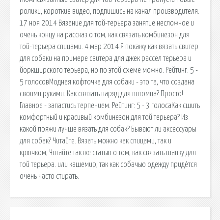
ролики, короткие видео, подпишись на канал производителя.
17 ноя 2014 Вязание для той-терьера занятие несложное и
очень концу на рассказ о том, как связать комбинезон для
той-терьера спицами. 4 мар 2014 Я покажу как вязать свитер
для собаки на примере свитера для джек рассел терьера и
йоркширского терьера, но по этой схеме можно. Рейтинг: 5 -
5 голосовМодная кофточка для собаки - это та, что создана
своими руками. Как связать наряд для питомца? Просто!
Главное - запастись терпением. Рейтинг: 5 - 3 голосаКак сшить
комфортный и красивый комбинезон для той терьера? Из
какой пряжи лучше вязать для собак? Бывают ли аксессуары
для собак? Читайте. Вязать можно как спицами, так и
крючком, Читайте так же статью о том, как связать шапку для
той терьера. или кашемир, так как собачью одежду придётся
очень часто стирать.