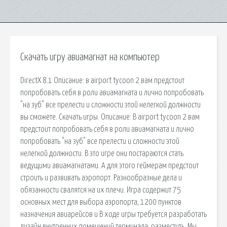
Скачать игру авиамагнат на компьютер
DirectX 8.1 Описание: в airport tycoon 2 вам предстоит
попробовать себя в роли авиамагната и лично попробовать
"на зуб" все прелести и сложности этой нелегкой должности
вы сможете. Скачать игры. Описание: В airport tycoon 2 вам
предстоит попробовать себя в роли авиамагната и лично
попробовать "на зуб" все прелести и сложности этой
нелегкой должности. В это игре они постараются стать
ведущими авиамагнатами. А для этого геймерам предстоит
строить и развивать аэропорт. Разнообразные дела и
обязанности свалятся на их плечи. Игра содержит 75
основных мест для выбора аэропорта, 1200 пунктов
назначения авиарейсов и В ходе игры требуется разработать
дизайн внутренних помещений терминала, разместить. Мы