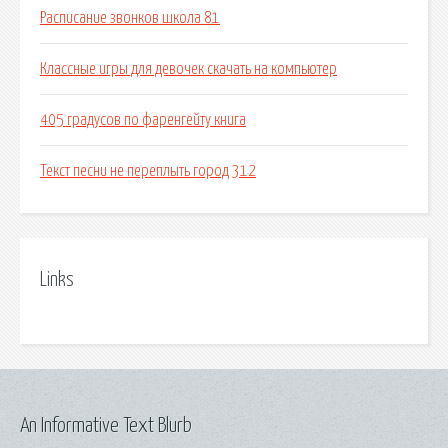
Расписание звонков школа 81
Классные игры для девочек скачать на компьютер
405 градусов по фаренгейту книга
Текст песни не переплыть город 312
Links
An Informative Text Blurb