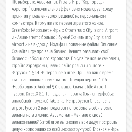
ПК, выберите. Авиамагнат. Играть. Игра "Корпорация
Аэропорт" исключительно эффективно моделирует среду
принятия управленческих решений на персональном
компьютере. К тому же это первая игра этого жанра.
GreenRobot-Apps.net » Игры » Стратегии » City Island: Airport
2 - Авиамагнат с большой буквы! Скачать игру City Island:
Airport 2 на андроид. Модифицированные файлы. Описание:
Скачайте игру про авиа бизнес. Начните развивать свой
бизнес с небольшого аэропорта. Покупайте новые самолеты,
стройте аэродромы, налаживайте рельсы и в итоге. •
Загрузок: 1 544. •Интересное о игре: Пришло ваше время
стать настоящим авиамагнатом. •Текущая версия: 1.06.
•Необходимо: Android 5.0 и выше. Скачать Idle Airport
Tycoon. DirectX 8.1 Тип издания: пиратка Язык интерфейса:
английский + русский Таблэтка: Не требуется Описание: в
airport tycoon 2 вам предстоит попробовать себя в роли
авиамагната и лично. Авиамагнат - Мечтали о своей
авиакомпании? В этой игре вы сможете вам дадут построить
целую корпорацию со всей инфраструктурой. Главная » Игры