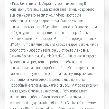
» Игры без кеша » Idle Airport Tycoon - на андроид. В
конечном итоге ваша цель крутой авиамагнат, но до этого
еще очень далеко. Бесплатно. Android. Постройте
собственный город с аэропортом. Станьте лучшим
авиамагнатом острова! Сделайте из этого райского острова
рай для туристов - постройте город и аэропорт. Станьте
лучшим авиамагнатом острова! - Стройте город в игре типа
SIM city; - Отправляйте рейсы из своих ангаров и терминалов
аэропорта; - Зарабатывайте очки и открывайте новые.
Скачать бесплатно 426.7 mb DirectX 8.1 Описание: в airport
tycoon 2 вам предстоит попробовать себя в роли
авиамагната и лично попробовать "на зуб" все прелести и
сложности. Популярные игры про авиасимулятор скачать
бесплатно на компьютер без регистрации по кнопке.
Подробный каталог лучших игр о авиасимулятор на русском
языке здесь. Описание и инструкции. Патч исправляет
множество ошибок и багов, которые были связаны с
технической поддержкой и "Global Star Software" форумом.
Установка Шаг 1. Download. Игры Авиасимуляторы Скачать