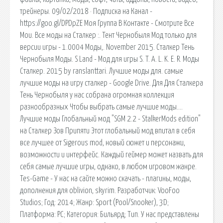
трейнеры. 09/02/2018 · Подписка на Канал -
https://goo.gl/DPDpZE Моя Группа В Контакте - Смотрите Все
Мои. Все моды на Сталкер :. Тент Чернобыля Мод только для
версии игры - 1.0004 Моды,. November 2015. Сталкер Тень
Чернобыля Моды. S Land - Мод для игры S. T. A. L. K. E. R. Моды
Сталкер. 2015 by ranslanttari. Лучшие моды для. самые
лучшие моды на игру сталкер - Google Drive. Для Для Сталкера
Тень Чернобыля у нас собрана огромная коллекция
разнообразных Чтобы выбрать самые лучшие моды….
Лучшие моды Глобальный мод "SGM 2.2 - StalkerMods edition"
на Сталкер Зов Припяти Этот глобальный мод впитал в себя
все лучшее от Sigerous mod, новый сюжет и персонажи,
возможности и интерфейс. Каждый геймер может назвать для
себя самые лучшие игры, однако, в любом игровом жанре.
Tes-Game - У нас на сайте можно скачать - плагины, моды,
дополнения для oblivion, skyrim. Разработчик: VooFoo
Studios; Год: 2014; Жанр: Sport (Pool/Snooker), 3D;
Платформа: PC; Категория: Бильярд; Тип. У нас представлены