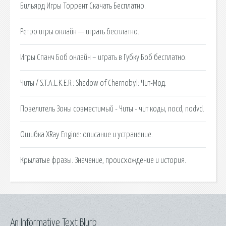
Бильярд Игры Торрент Скачать Бесплатно.
Ретро игры онлайн — играть бесплатно.
Игры Спанч Боб онлайн – играть в Губку Боб бесплатно.
Читы / S.T.A.L.K.E.R.: Shadow of Chernobyl: Чит-Мод.
Повелитель Зоны совместимый - Читы - чит коды, nocd, nodvd.
Ошибка XRay Engine: описание и устранение.
Крылатые фразы. Значение, происхождение и история.
An Informative Text Blurb