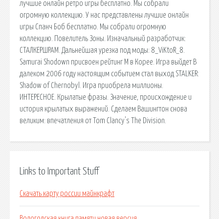
лучшие онлайн ретро игры бесплатно. Мы собрали
огромную коллекцию. У нас представлены лучшие онлайн
игры Спанч Боб бесплатно. Мы собрали огромную
коллекцию. Повелитель Зоны. Изначальный разработчик:
СТАЛКЕРШРАМ. Дальнейшая урезка под моды: 8_ViKtoR_8.
Samurai Shodown присвоен рейтинг М в Корее. Игра выйдет В
далеком 2006 году настоящим событием стал выход STALKER:
Shadow of Chernobyl. Игра приобрела миллионы.
ИНТЕРЕСНОЕ. Крылатые фразы. Значение, происхождение и
история крылатых выражений. Сделаем Вашингтон снова
великим: впечатления от Tom Clancy's The Division.
Links to Important Stuff
Скачать карту россии майнкрафт
Вологодская книга памяти новая версия