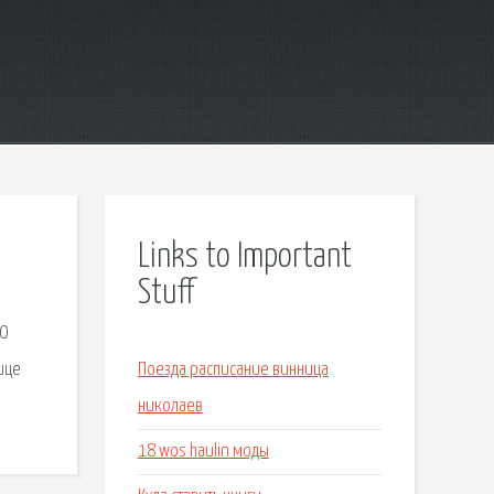
Links to Important
Stuff
НО
ице
Поезда расписание винница
николаев
18 wos haulin моды