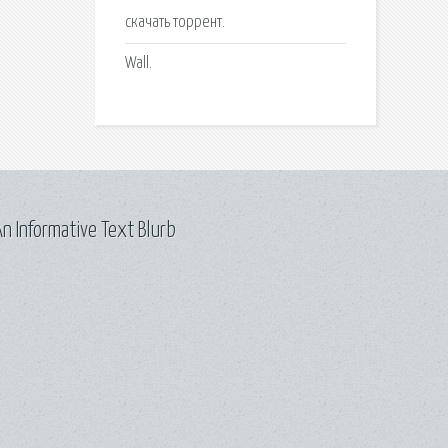
скачать торрент.
Wall.
n Informative Text Blurb