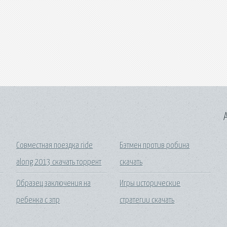
A
Совместная поездка ride
Бэтмен против робина
along 2013 скачать торрент
скачать
Образец заключения на
Игры исторические
ребенка с зпр
стратегии скачать