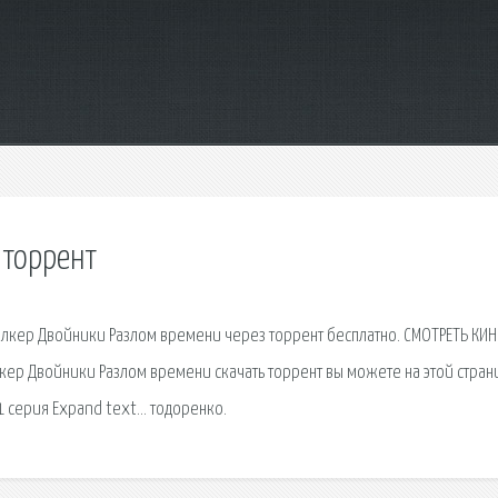
 торрент
талкер Двойники Разлом времени через торрент бесплатно. СМОТРЕТЬ КИ
лкер Двойники Разлом времени скачать торрент вы можете на этой стран
1 серия Expand text… тодоренко.