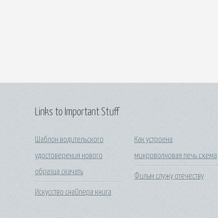
Links to Important Stuff
Шаблон водительского
Как устроена
удостоверения нового
микроволновая печь схема
образца скачать
Фильм служу отечеству
Искусство снайпера книга