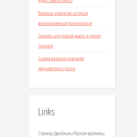
Куда ставить книги
Вязание крючком история
возникновения презентация
Скачать игру калов дьюти 4 через
торрент
Схема вязания крючком
двухцветного узора
Links
Сталкер Двойники Разлом времени