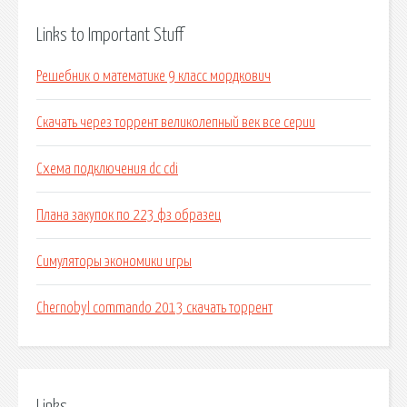
Links to Important Stuff
Решебник о математике 9 класс мордкович
Скачать через торрент великолепный век все серии
Схема подключения dc cdi
Плана закупок по 223 фз образец
Симуляторы экономики игры
Chernobyl commando 2013 скачать торрент