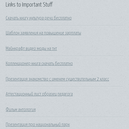
Links to Important Stuff
Скачать книгу культура речи бесплатно
Шаблон заявления на повышение зарплаты
Майнкрафт видео моды на тнт
Коллекционер книга скачать бесплатно
Презентация знакомство с именем существительным 2 класс
Аттестационный лист образец педагога
Фильм антология
Презентация про национальный парк