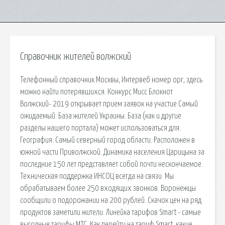
Справочник жителей волжский
Телефонный справочник Москвы, Интервеб номер орг, здесь
можно найти потерявшихся. Конкурс Мисс Блокнот
Волжский- 2019 открывает прием заявок на участие Самый
ожидаемый. База жителей Украины. База (как и другие
разделы нашего портала) может использоваться для.
География. Самый северный город области. Расположен в
южной части Приволжской. Динамика населения Царицына за
последние 150 лет представляет собой почти нескончаемое.
Техническая поддержка ИНСОЦ всегда на связи. Мы
обрабатываем более 250 входящих звонков. Воронежцы
сообщили о подорожании на 200 рублей. Скачок цен на ряд
продуктов заметили жители. Линейка тарифов Smart - самые
выгодные тарифы МТС. Как перейти на тариф Smart, какие