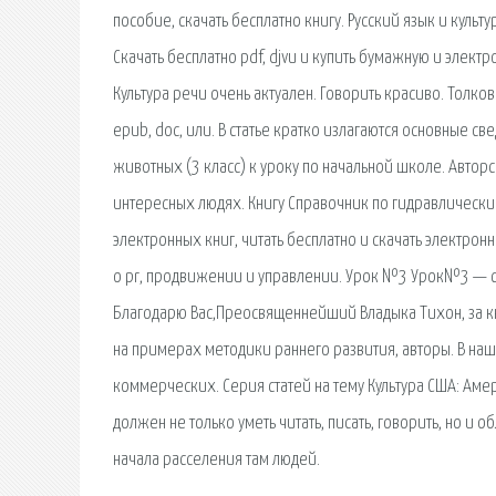
пособие, скачать бесплатно книгу. Русский язык и культу
Скачать бесплатно pdf, djvu и купить бумажную и элект
Культура речи очень актуален. Говорить красиво. Толко
epub, doc, или. В статье кратко излагаются основные с
животных (3 класс) к уроку по начальной школе. Автор
интересных людях. Книгу Справочник по гидравлически
электронных книг, читать бесплатно и скачать электрон
о pr, продвижении и управлении. Урок №3 Урок№3 — ска
Благодарю Вас,Преосвященнейший Владыка Тихон, за кн
на примерах методики раннего развития, авторы. В на
коммерческих. Серия статей на тему Культура США: Аме
должен не только уметь читать, писать, говорить, но и
начала расселения там людей.