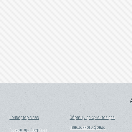
A
Конвертер в вав
Образцы документов для
пенсионного фонда
Скачать драйвера на