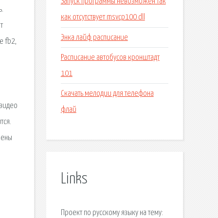
Запуск программы невозможен так
ь.
как отсутствует msvcp100 dll
т
Энка лайф расписание
е fb2,
Расписание автобусов кронштадт
101
Скачать мелодии для телефона
 видео
флай
тся.
рены
Links
Проект по русскому языку на тему: