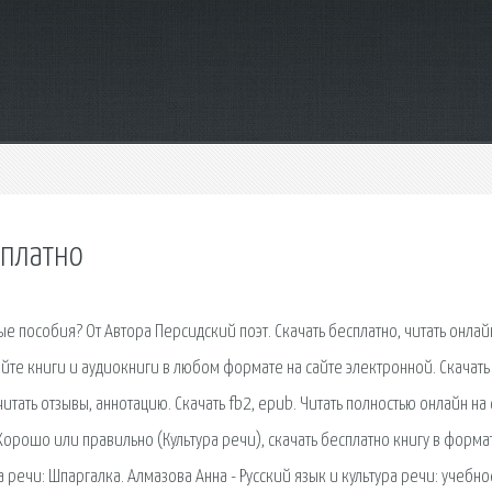
сплатно
ые пособия? От Автора Персидский поэт. Скачать бесплатно, читать онлай
вайте книги и аудиокниги в любом формате на сайте электронной. Скачать
итать отзывы, аннотацию. Скачать fb2, epub. Читать полностью онлайн на 
 Хорошо или правильно (Культура речи), скачать бесплатно книгу в форма
ра речи: Шпаргалка. Алмазова Анна - Русский язык и культура речи: учебно