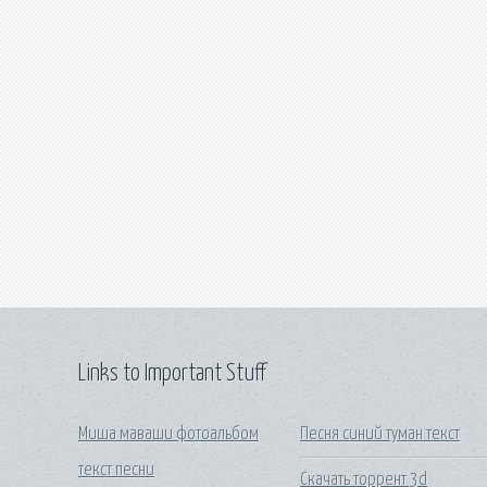
Links to Important Stuff
Миша маваши фотоальбом
Песня синий туман текст
текст песни
Скачать торрент 3d