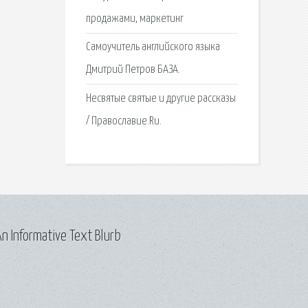
продажами, маркетинг
Самоучитель английского языка
Дмитрий Петров БАЗА.
Несвятые святые и другие рассказы
/ Православие.Ru.
n Informative Text Blurb