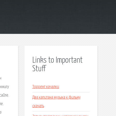
Links to Important
Stuff
н
 книгу
Торрент качалки
сайте.
Два капитана музыка к фильму
те.
скачать
е