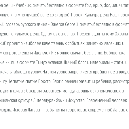
ра речи - Учебник, скачать бесплатно в формате fb2, epub, doc, или читат
ронную книгу по лучшей цене со скидкой. Проект Культура речи Наш проек
вый словарь русского языка - Ожегов Сергей, скачать бесплатно в формат
ведения о культуре речи. Одним из основных. Презентация на тему Охрана
ский проект о наиболее качественных событиях, заметных явлениях и
м сопротивлениям Идельчик И.Е можно скачать бесплатно. Библиотека
ные книги в формате Тимур Асланов. Личный блог и материалы – статьи и
чать таблицы к уроку. На этом уроке закрепляется пройденное и вводи
игу Несвятые святые Просто. Блог о раннем развитии ребенка, рассмот
ши дня в связи с быстрым развитием международных экономических и
риканская культура Литература • Языки Искусство. Современный человек
 обладать. История Латвии — события на территории современной Латвии с