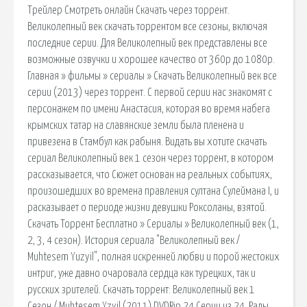
Трейлер Смотреть онлайн Скачать через торрент.
Великолепный век скачать торрентом все сезоны, включая
последние серии. Для Великолепный век представлены все
возможные озвучки и хорошее качество от 360p до 1080p.
Главная » фильмы » сериалы » Скачать Великолепный век все
серии (2013) через торрент. С первой серии нас знакомят с
персонажем по имени Анастасия, которая во время набега
крымских татар на славянские земли была пленена и
привезена в Стамбул как рабыня. Видать вы хотите скачать
сериал Великолепный век 1 сезон через торрент, в котором
рассказывается, что Сюжет основан на реальных событиях,
произошедших во времена правления султана Сулеймана I, и
расказывает о периоде жизни девушки Роксоланы, взятой.
Скачать Торрент Бесплатно » Сериалы » Великолепный век (1,
2, 3, 4 сезон). История сериала "Великолепный век /
Muhtesem Yuzyil", полная искренней любви и порой жестоких
интриг, уже давно очаровала сердца как турецких, так и
русских зрителей. Скачать торрент: Великолепный век 1
Сезон / Muhtesem Yzyil (2011) DVDRip 24 Серии из 24. Рады