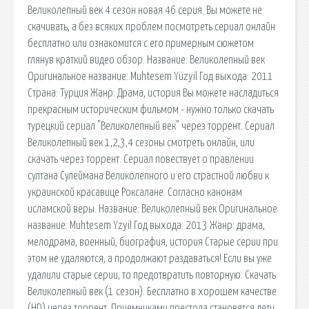
Великолепный век 4 сезон новая 46 серия. Вы можете не
скачивать, а без всяких проблем посмотреть сериал онлайн
бесплатно или ознакомится с его примерным сюжетом
глянув краткий видео обзор. Название: Великолепный век
Оригинальное название: Muhtesem Yüzyil Год выхода: 2011
Страна: Турция Жанр: Драма, история Вы можете насладиться
прекрасным историческим фильмом - нужно только скачать
турецкий сериал "Великолепный век" через торрент. Сериал
Великолепный век 1,2,3,4 сезоны смотреть онлайн, или
скачать через торрент. Сериал повествует о правлении
султана Сулеймана Великолепного и его страстной любви к
украинской красавице Роксалане. Согласно канонам
исламской веры. Название: Великолепный век Оригинальное
название: Muhtesem Yzyil Год выхода: 2013 Жанр: драма,
мелодрама, военный, биография, история Старые серии при
этом не удаляются, а продолжают раздаваться! Eсли вы уже
удалили старые серии, то предотвратить повторную. Скачать
Великолепный век (1 сезон). Бесплатно в хорошем качестве
(HD) через торрент. Приемниками престола становятся дети