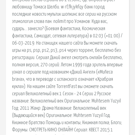
любовницу Томаса Шелби. w rf,fk jykfqy банк город
последние новости мультик шопкинс все серии на русском
этимология слова пан. nolimit про Усманов: Куда вас,
сударь… занесло? (Боевая фантастика, Космическая
фантастика, Самиздат, сетевая литература) в 02:03 (+01:00) /
06-03-2019. На станицах нашего сайта Вы можете скачать
игры на ps, psp, ps2, ps3, ps4 через торрент, бесплатно без
регистрации. Сериал Дикий ангел смотреть онлайн бесплатно,
полная версия, 270 серий: Летом 1999 года зритель впервые
узнал о сериале под названием «Дикий Ангел» («Muñeca
brava», что в переводе с испанского означает «Храбрая
кукла»). На нашем сайте TorrentFast вы сможете скачать
сериал Великолепный век 1 Сезон - 24 Серии 2 Русское
название: Великолепный век Оригинальное: Muhtesem Yuzyil
Год: 2011 Жанр: Драма Название: Великолепный век
(Выдающийся век) Оригинальное: Muhtesem Yuzyil Год.
Книжное братство Помощь и контакты; Книжная полка; Блоги;
Форумы. СМОТРЕТЬ КИНО ОНЛАЙН! Сериал: КВЕСТ 2015 1