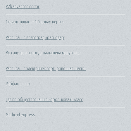
P2k advanced editor
Скачать виндовс 10 новая версия
Расписание волгоград краснодар
Во саду ли в огороде кадышева минусовка
Расписание электричек сортировочная шапки
Рабфак клипы
Гдз по обществознанию королькова 6 класс
Mathcad express