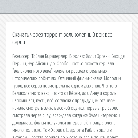
Скачать через торрент великолепный век все
серии
Режиссер: Тайлан Бирадерлер. В ролях: Халит Эргенч, Вахиде
Перчин, Нур Айсан и др. Особенностью сюжета сериала
"великолепного века" является рассказ о реальных
исторических событиях. Отличный фильм-сказка. Молодцы
турки, все серии посмотрела на одном дыхании. Что-то от
Великолепного века, что-то от Кёсем, да и Анну и король
напоминает, пусть, всё. согласна с предыдущим отзывом.
начала смотреть из-за высокой оценки. первые три серии
смотрела через силу, все ждала когда же буде интересно. и
дождалась. фильм получился интересный. правда очень
много политики. Том Харди и Шарлотта Райли вошли в
актёрский состав сериала во 2 сезоне, где актриса играет