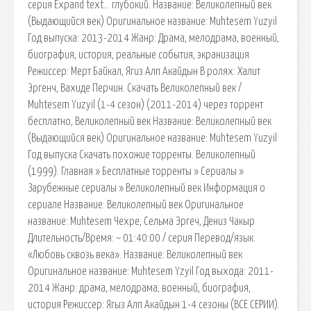
серия Expand text… глубокий. Название: Великолепный век
(Выдающийся век) Оригинальное название: Muhtesem Yuzyil
Год выпуска: 2013-2014 Жанр: Драма, мелодрама, военный,
биография, история, реальные события, экранизация
Режиссер: Мерт Байкал, Ягиз Алп Акайдын В ролях: Халит
Эргенч, Вахиде Перчин. Скачать Великолепный век /
Muhtesem Yuzyil (1-4 сезон) (2011-2014) через торрент
бесплатно, Великолепный век Название: Великолепный век
(Выдающийся век) Оригинальное название: Muhtesem Yuzyil
Год выпуска Скачать похожие торренты. Великолепный
(1999). Главная » Бесплатные торренты » Сериалы »
Зарубежные сериалы » Великолепный век Информация о
сериале Название: Великолепный век Оригинальное
название: Muhtesem Чехре, Сельма Эргеч, Дениз Чакыр
Длительность/Время: ~ 01:40:00 / серия Перевод/язык.
«Любовь сквозь века». Название: Великолепный век
Оригинальное название: Muhtesem Yzyil Год выхода: 2011-
2014 Жанр: драма, мелодрама, военный, биография,
история Режиссер: Ягыз Алп Акайдын 1-4 сезоны (ВСЕ СЕРИИ).