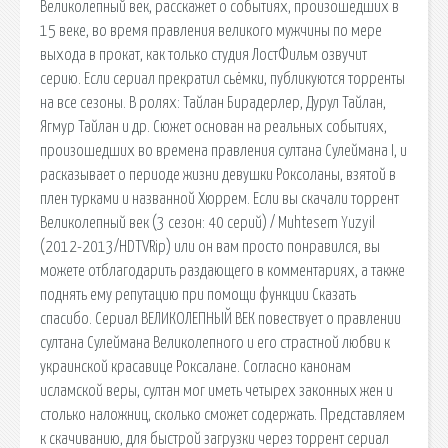
Великолепный век, расскажет о событиях, произошедших в
15 веке, во время правления великого мужчины по мере
выхода в прокат, как только студия ЛостФильм озвучит
серию. Если сериал прекратил сьёмки, публикуются торренты
на все сезоны. В ролях: Тайлан Бирадерлер, Дурул Тайлан,
Ягмур Тайлан и др. Сюжет основан на реальных событиях,
произошедших во времена правления султана Сулеймана I, и
расказывает о периоде жизни девушки Роксоланы, взятой в
плен турками и названной Хюррем. Если вы скачали торрент
Великолепный век (3 сезон: 40 серий) / Muhtesem Yuzyil
(2012-2013/HDTVRip) или он вам просто понравился, вы
можете отблагодарить раздающего в комментариях, а также
поднять ему репутацию при помощи функции Сказать
спасибо. Сериал ВЕЛИКОЛЕПНЫЙ ВЕК повествует о правлении
султана Сулеймана Великолепного и его страстной любви к
украинской красавице Роксалане. Согласно канонам
исламской веры, султан мог иметь четырех законных жен и
столько наложниц, сколько сможет содержать. Представляем
к скачиванию, для быстрой загрузки через торрент сериал