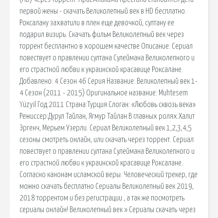
первой жены - скачать Великолепный век в HD бесплатно.
Роксалану захватили в плен еще девочкой, султану ее
подарил визирь. Скачать фильм Великолепный век через
торрент бесплантно в хорошем качестве Описание: Сериал
повествует о правлении султана Сулеймана Великолепного и
его страстной любви к украинской красавице Роксалане.
Добавлено: 4 Сезон 46 Серия Название: Великолепный век 1-
4 Сезон (2011 - 2015) Оригинальное название: Muhtesem
Yüzyil Год:2011 Страна:Турция Слоган: «Любовь сквозь века»
Режиссер:Дурул Тайлан, Ягмур Тайлан В главных ролях:Халит
Эргенч, Мерьем Узерли. Сериал Великолепный век 1,2,3,4,5
сезоны смотреть онлайн, или скачать через торрент. Сериал
повествует о правлении султана Сулеймана Великолепного и
его страстной любви к украинской красавице Роксалане.
Согласно канонам исламской веры. Человеческий трекер, где
можно скачать бесплатно Сериалы Великолепный век 2019,
2018 торрентом и без регистрации , а так же посмотреть
сериалы онлайн! Великолепный век » Сериалы скачать через