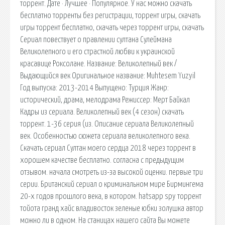
торрент. Дате · Лучшее · Популярное. У нас можно скачать
бесплатно торренты без регистрации, торрент игры, скачать
игры торрент бесплатно, скачать через торрент игры, скачать
Сериал повествует о правлении султана Сулеймана
Великолепного и его страстной любви к украинской
красавице Роксолане. Название: Великолепный век /
Выдающийся век Оригинальное название: Muhtesem Yuzyil
Год выпуска: 2013-2014 Выпущено: Турция Жанр:
исторический, драма, мелодрама Режиссер: Мерт Байкал
Кадры из сериала. Великолепный век (4 сезон) скачать
торрент. 1-36 серия (из. Описание сериала Великолепный
век. Особенностью сюжета сериала великолепного века.
Скачать сериал Султан моего сердца 2018 через торрент в
хорошем качестве бесплатно. согласна с предыдущим
отзывом. начала смотреть из-за высокой оценки. первые три
серии. Британский сериал о криминальном мире Бирмингема
20-х годов прошлого века, в котором. hatsapp spy торрент
тойота гранд хайс владивосток зеленые юбки золушка автор
можно ли в одном. На станицах нашего сайта Вы можете