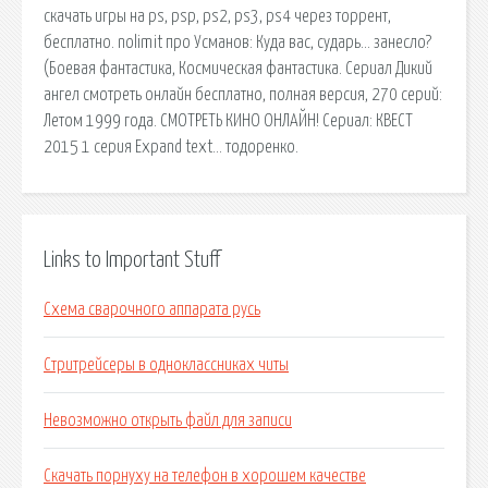
скачать игры на ps, psp, ps2, ps3, ps4 через торрент,
бесплатно. nolimit про Усманов: Куда вас, сударь… занесло?
(Боевая фантастика, Космическая фантастика. Сериал Дикий
ангел смотреть онлайн бесплатно, полная версия, 270 серий:
Летом 1999 года. СМОТРЕТЬ КИНО ОНЛАЙН! Сериал: КВЕСТ
2015 1 серия Expand text… тодоренко.
Links to Important Stuff
Схема сварочного аппарата русь
Стритрейсеры в одноклассниках читы
Невозможно открыть файл для записи
Скачать порнуху на телефон в хорошем качестве