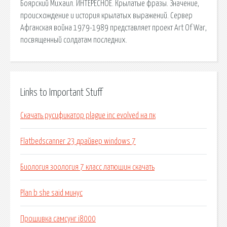
Боярский Михаил. ИНТЕРЕСНОЕ. Крылатые фразы. Значение,
происхождение и история крылатых выражений. Сервер
Афганская война 1979-1989 представляет проект Art Of War,
посвященный солдатам последних.
Links to Important Stuff
Скачать русификатор plague inc evolved на пк
Flatbedscanner 23 драйвер windows 7
Биология зоология 7 класс латюшин скачать
Plan b she said минус
Прошивка самсунг i8000