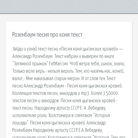
Розенбаум песня про коня текст
Зайди и узнай текст песни «Песня коня цыганских кровей» —
Александр Розенбаум: Текст набран и выверен по книге
"Затяжной прыжок" FatMan'ом. Чтоб ветра тебя, сынок, знали,
Только воле верь - нельзя верить. Тем, кто наземь нас, коней,
валит,- Мне наказывал старик-мерин. И от слов тех Текст
песни Александр Розенбаум - Песня коня цыганских кровей.
Коллекция текстов песен, аккордов и mp3. Более 150000
текстов песен и аккордов. Песня коня цыганских кровей -
текст песни. Народному артисту СССР Е. А. Лебедеву,
исполнителю роли. Холстомера в спектакле "История
лошади". Песня коня цыганских кровей. Александр
Розенбаум Народному артисту СССР Е.А.Лебедеву,
исполнителю роли Холстомера в спектакле "История. Тем, кто