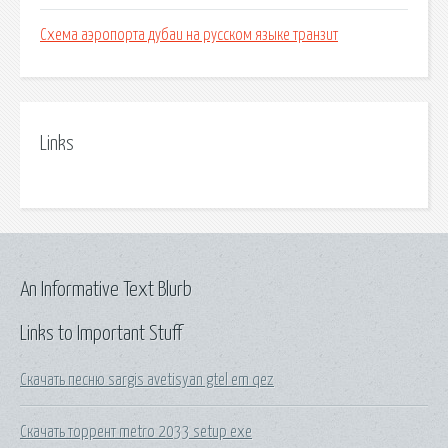
Схема аэропорта дубаи на русском языке транзит
Links
An Informative Text Blurb
Links to Important Stuff
Скачать песню sargis avetisyan gtel em qez
Скачать торрент metro 2033 setup exe