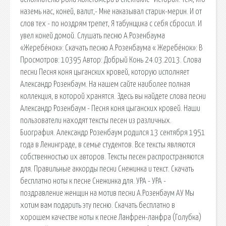
наземь нас, коней, валит,- Мне наказывал старик-мерин. И от
слов тех - по ноздрям трепет, Я табунщика с себя сбросил. И
увел коней домой. Слушать песню А.Розенбаума
«Жеребёнок»: Скачать песню А.Розенбаума « Жеребёнок»: В
Просмотров: 10395 Автор: Добрый Конь 24.03.2013. Слова
песни Песня коня цыганских кровей, которую исполняет
Александр Розенбаум. На нашем сайте наиболее полная
коллекция, в которой хранятся. Здесь вы найдете слова песни
Александр Розенбаум - Песня коня цыганских кровей. Наши
пользователи находят тексты песен из различных.
Биография. Александр Розенбаум родился 13 сентября 1951
года в Ленинграде, в семье студентов. Все тексты являются
собственностью их авторов. Тексты песен распространяются
для. Правильные аккорды песни Снежинка и текст. Скачать
бесплатно ноты к песне Снежинка для. УРА - УРА -
поздравление женщин на мотив песни А.Розенбаум АУ Мы
хотим вам подарить эту песню. Скачать бесплатно в
хорошем качестве ноты к песне Ланфрен-ланфра (Голубка)