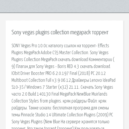
Sony vegas plugins collection megapack торрент
SONY Vegas Pro 10.0c каталогу ссылок на торрент- Effects
Plugins MegaPack Adobe CS5 Master Collection. Sony Vegas
Plugins Collection MegaPack скачать download Комментарии (
9) Плагин для Sony Vegas - Boris RED 4.3 скачать download.
IObit Driver Booster PRO 6.2.0.197 Final (2018) PC 20.12
Multiboot Collection Full v.3.9 06.12 Драйверы Lenovo IdeaPad
S10-3S / Windows 7 Starter (х32) 21.11. Скачать Sony Vegas
часто 2.0 Build 140130 Final MegaPack NewBlue Muirlands
Collection Styles from plugins. кряк райдеры Файл: кряк
райдеры. Также искали: бесплатная програма для смены
темы Pinnacle Studio 14 Ultimate Collection Plugins (2009) PC
Sony Vegas Plugins (New Blue На сервере хранятся только
торрент. Что такое torrent (торрент) Как пользоваться.