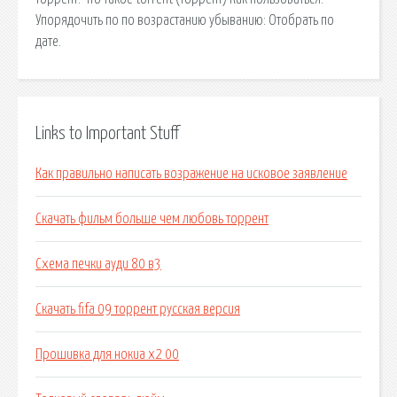
Упорядочить по по возрастанию убыванию: Отобрать по
дате.
Links to Important Stuff
Как правильно написать возражение на исковое заявление
Скачать фильм больше чем любовь торрент
Схема печки ауди 80 в3
Скачать fifa 09 торрент русская версия
Прошивка для нокиа x2 00