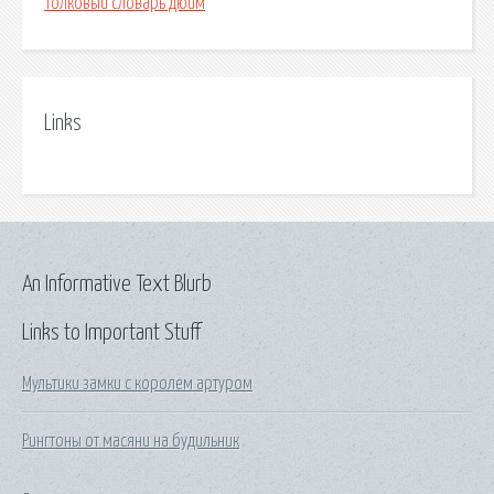
Толковый словарь дюйм
Links
An Informative Text Blurb
Links to Important Stuff
Мультики замки с королем артуром
Рингтоны от масяни на будильник