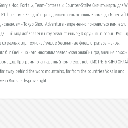
rry's Mod, Portal 2, Team-Fortress 2, Counter-Strike Скачать карты для W
6.81d, и аниме. Каждый игрок должен знать основные команды Minecraft 
названием - Tokyo Ghoul Adventure непременно понравиться вам, если
2 - данный мод добавляет в игру реалистичные 3D оружия из серии. Расши
ли из разных игр, техника Лучшие бесплатные флеш игры: все жанры,
итл биг Снейк ио - это многопльзовательская онлайн игра, внешне похож
нформации. Программно-аппаратный комплекс с веб. СМОТРЕТЬ КИНО ОНЛА
ar away, behind the word mountains, far from the countries Vokalia and
ive in Bookmarksgrove right.