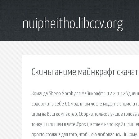
nuipheitho.libccv.org
Скины аниме майнкрафт скачат
Команда Sheep Morph для Майнкрафт 1.12.2-1.12 Удивит
содержит в себе 61 мод, в том числе моды на аниме и rpg
игры на Ваш компьютер. Сборка, только лучшие топовые
точку 1 и пишем в чате //pos1, встаем на точку 2 и пи
просто создана для того, чтобы ею любовались. Никому. 