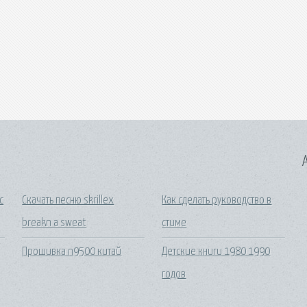
A
с
Скачать песню skrillex
Как сделать руководство в
breakn a sweat
стиме
Прошивка n9500 китай
Детские книги 1980 1990
годов