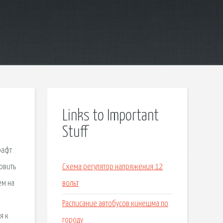
Links to Important
Stuff
рафт
новить
Схема регулятор напряжения 12
ем на
вольт
а
Расписание автобусов кинешма по
я к
городу