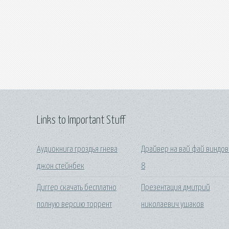
Links to Important Stuff
Аудиокнига гроздья гнева
Драйвер на вай фай виндов
джон стейнбек
8
Диггер скачать бесплатно
Презентация дмитрий
полную версию торрент
николаевич ушаков