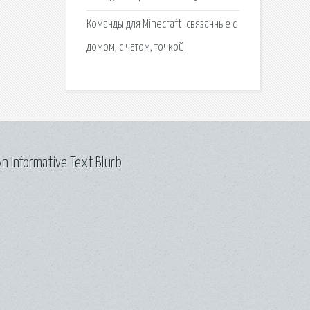
Команды для Minecraft: связанные с
домом, с чатом, точкой.
n Informative Text Blurb