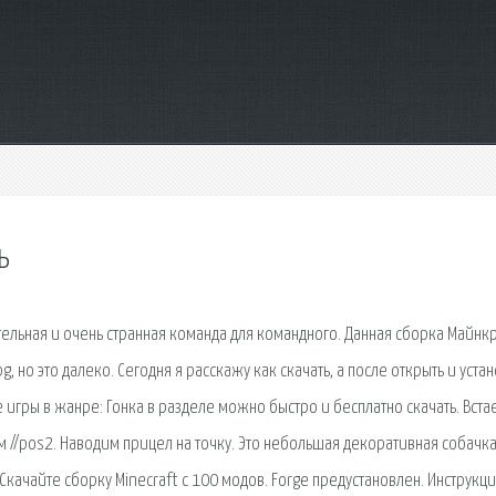
ь
ельная и очень странная команда для командного. Данная сборка Майнк
, но это далеко. Сегодня я расскажу как скачать, а после открыть и уста
 игры в жанре: Гонка в разделе можно быстро и бесплатно скачать. Вста
шем //pos2. Наводим прицел на точку. Это небольшая декоративная собачк
Скачайте сборку Minecraft с 100 модов. Forge предустановлен. Инструкци