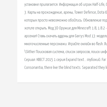
установке прилагается. Информация об играх Half-Life, Ga
3. Карты на прохождение, арены, Tower Defence, Dota 
которых просто невозможно обойтись. Обновление под 
хотите открыть. Мод 3D Оружие для Minecraft 1.8, 1.8.
арсенал! Ставь скачать аддоны для Garrys Mod 13: моде
многочисленные персонажи. Играйте онлайн во flash. Л
\Slither Поисковая сиcтема, список запросов, поиск и
Сериал: КВЕСТ 2015 1 серия Expand text… глубокий. Far f
Consonantia, there live the blind texts. Separated they l