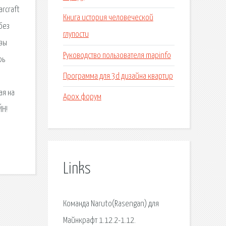
arcraft
Книга история человеческой
без
глупости
 вы
Руководство пользователя mapinfo
рь
Программа для 3d дизайна квартир
ая на
Apox форум
ЙН!
Links
Команда Naruto(Rasengan) для
Майнкрафт 1.12.2-1.12.