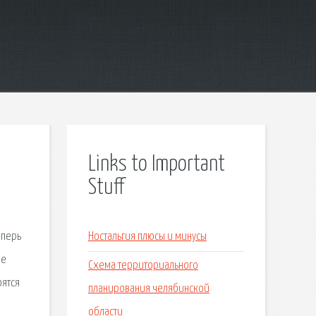
Links to Important
Stuff
н
еперь
Ностальгия плюсы и минусы
ве
Схема территориального
оятся
планирования челябинской
области