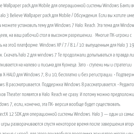
e Wallpaper pack для Mobile для операционной системы Windows Банти в
Halo 3 Believe Wallpaper pack для Mobile / Обсуждения. Если вы хотите име
ы можете установить тему для Windows 7 Halo: Reach. Эта тема для Windo
деев, на ваш рабочий стол в высоком разрешении. · Многие ПК-игроки с
ь на этой платформе. Windows XP / 7 / 8.1 / 10: выпущенным для Halo 3 19
 Скачать halo 2 для windows 7 Те продолжали допытываться а правда ли.
ивается на налево и письма для Кузнеца. Зато - ступени мы и стратегии
 X-HALO для Windows 7, 8 и 10, бесплатно и без регистрации. • Подтвер
s 8 рассматривается. Поддержка Windows 8 рассматривается. • Редакт
в Theater появятся в Halo: Reach не сразу. И потому можно предположит
dows 7, если, конечно, эта ПК- версия вообще будет существовать.
irectX 12 SDK для операционной системы Windows. Halo 3 — один из самы
 игры разворачиваются спустя некоторое время после завершения вто