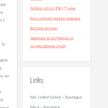
ирус
Пробка ц 40 гост 8963 75 цена
ть
Книги интернет магазин ульяновск
ws 7
Nestopia чит коды
Заявление на поступление на
 То,
государственную службу
ждена
ор
ь, что
Links
х
Halo: Combat Evolved — Википедия.
рой
Halo 4 — Википедия.