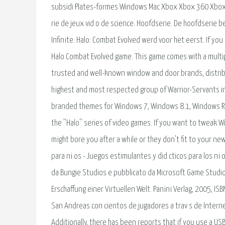
subsidi Plates-formes Windows Mac Xbox Xbox 360 Xbox On
rie de jeux vid o de science. Hoofdserie. De hoofdserie be
Infinite. Halo: Combat Evolved werd voor het eerst. If y
Halo Combat Evolved game. This game comes with a multi
trusted and well-known window and door brands, distrib
highest and most respected group of Warrior-Servants i
branded themes for Windows 7, Windows 8.1, Windows RT 8
the ''Halo'' series of video games. If you want to tweak
might bore you after a while or they don't fit to your ne
para ni os - Juegos estimulantes y did cticos para los ni
da Bungie Studios e pubblicato da Microsoft Game Studios
Erschaffung einer Virtuellen Welt. Panini Verlag, 2005, I
San Andreas con cientos de jugadores a trav s de Interne
Additionally, there has been reports that if you use a USB