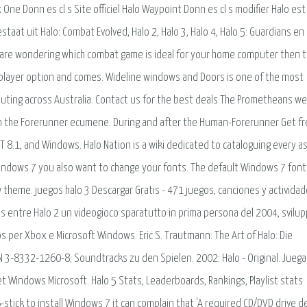
e Donn es cl s Site officiel Halo Waypoint Donn es cl s modifier Halo est
staat uit Halo: Combat Evolved, Halo 2, Halo 3, Halo 4, Halo 5: Guardians en
ou are wondering which combat game is ideal for your home computer then t
player option and comes. Wideline windows and Doors is one of the most
uting across Australia. Contact us for the best deals The Prometheans we
n the Forerunner ecumene. During and after the Human-Forerunner Get f
.1, and Windows. Halo Nation is a wiki dedicated to cataloguing every a
 Windows 7 you also want to change your fonts. The default Windows 7 font
w theme. juegos halo 3 Descargar Gratis - 471 juegos, canciones y activida
 os entre Halo 2 un videogioco sparatutto in prima persona del 2004, svilu
 per Xbox e Microsoft Windows. Eric S. Trautmann: The Art of Halo: Die
SBN 3-8332-1260-8; Soundtracks zu den Spielen. 2002: Halo - Original. Juega
t Windows Microsoft. Halo 5 Stats, Leaderboards, Rankings, Playlist stats
-stick to install Windows 7 it can complain that 'A required CD/DVD drive d