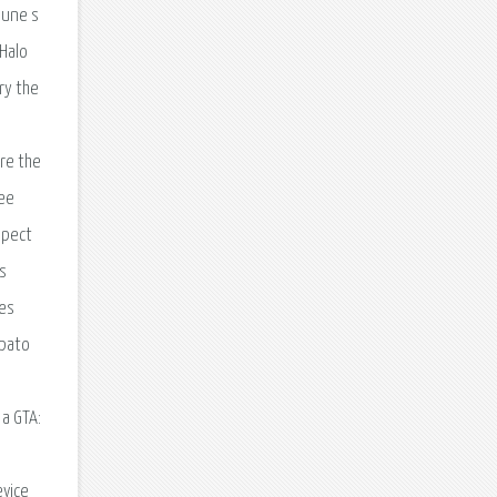
 une s
 Halo
ry the
re the
ree
spect
s
des
ppato
 a GTA:
evice