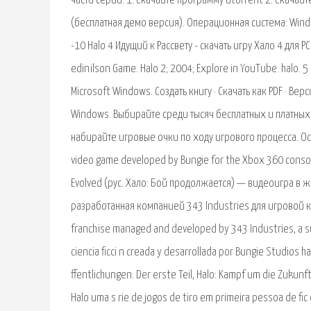
части серии. 1. Скачайте программу utorrent 2. Скачайт
(бесплатная демо версия). Операционная система: Win
-10 Halo 4 Идущий к Рассвету - скачать игру Хало 4 для P
edinilson Game. Halo 2; 2004; Explore in YouTube. halo. 
Microsoft Windows. Создать книгу · Скачать как PDF · В
Windows. Выбирайте среди тысяч бесплатных и платных 
набирайте игровые очки по ходу игрового процесса. Осо
video game developed by Bungie for the Xbox 360 console
Evolved (рус. Хало: Бой продолжается) — видеоигра в ж
разработанная компанией 343 Industries для игровой конс
franchise managed and developed by 343 Industries, a s
ciencia ficci n creada y desarrollada por Bungie Studios 
ffentlichungen. Der erste Teil, Halo: Kampf um die Zukun
Halo uma s rie de jogos de tiro em primeira pessoa de fic o