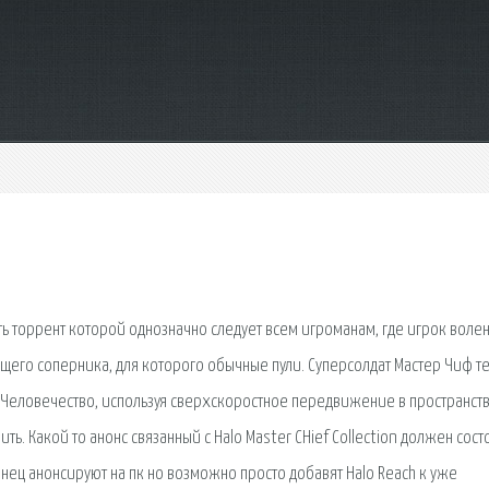
ть торрент которой однозначно следует всем игроманам, где игрок воле
щего соперника, для которого обычные пули. Суперсолдат Мастер Чиф т
ть. Человечество, используя сверхскоростное передвижение в пространст
ть. Какой то анонс связанный с Halo Master CHief Collection должен сост
онец анонсируют на пк но возможно просто добавят Halo Reach к уже