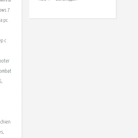
winrar
ows 7
a pc.
ер с
ooter
Combat
S,
schien
es,