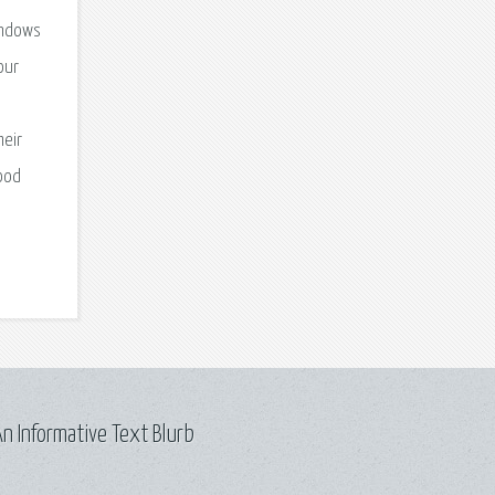
Windows
our
heir
hood
n Informative Text Blurb