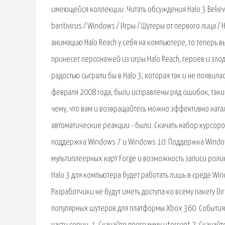
имеющейся коллекции. Читать обсуждения Halo 3 Believ
bantivirus / Windows / Игры / Шутеры от первого лица / 
анимацию Halo Reach у себя на компьютере, то теперь в
принесет персонажей из игры Halo Reach, героев и зло
радостью сыграли бы в Halo 3, которая так и не появилас
февраля 2008 года, были исправлены ряд ошибок, таких.
чему, что вам и возвращайтесь можно эффективно наталк
автоматические реакции - были. Скачать набор курсоров
поддержка Windows 7 и Windows 10. Поддержка Window
мультиплеерных карт Forge и возможность записи ролико
Halo 3 для компьютера будет работать лишь в среде Win
Разработчики не будут иметь доступа ко всему пакету D
популярных шутеров для платформы Xbox 360. События