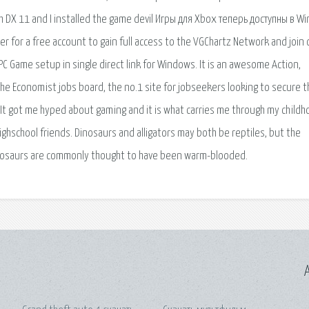
th DX 11 and I installed the game devil Игры для Xbox теперь доступны в 
or a free account to gain full access to the VGChartz Network and join 
C Game setup in single direct link for Windows. It is an awesome Action,
e Economist jobs board, the no.1 site for jobseekers looking to secure t
It got me hyped about gaming and it is what carries me through my child
ghschool friends. Dinosaurs and alligators may both be reptiles, but the
Dinosaurs are commonly thought to have been warm-blooded.
A