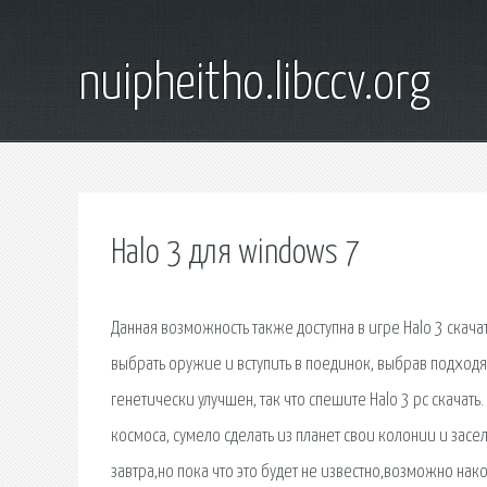
nuipheitho.libccv.org
Halo 3 для windows 7
Данная возможность также доступна в игре Halo 3 скача
выбрать оружие и вступить в поединок, выбрав подходя
генетически улучшен, так что спешите Halo 3 pc скача
космоса, сумело сделать из планет свои колонии и засели
завтра,но пока что это будет не известно,возможно нак