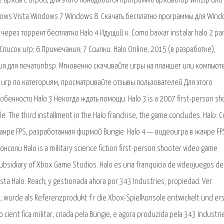
е архив с игрой, для этого понадобится программа архиватор winzip или 
dows Vista Windows 7 Windows 8. Скачать бесплатно программы для Wind
C через торрент бесплатно Halo 4 Идущий к. Como baixar instalar halo 2 par
5 Список игр; 6 Примечания; 7 Ссылки. Halo Online, 2015 (в разработке),
ерсия для печатиnbsp. Мгновенно скачивайте игры на планшет или компьют
игр по категориям, просматривайте отзывы пользователей Для этого
бенности Halo 3 Некогда ждать помощи. Halo 3 is a 2007 first-person sh
. The third installment in the Halo franchise, the game concludes. Halo: 
анре FPS, разработанная фирмой Bungie. Halo 4 — видеоигра в жанре FP
оли Halo is a military science fiction first-person shooter video game
ubsidiary of Xbox Game Studios. Halo es una franquicia de videojuegos de
hasta Halo: Reach, y gestionada ahora por 343 Industries, propiedad. Ver
ft, wurde als Referenzprodukt f r die Xbox-Spielkonsole entwickelt und er
 cient fica militar, criada pela Bungie, e agora produzida pela 343 Industri