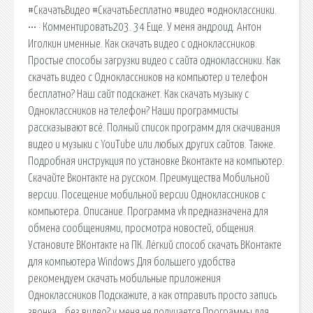
#СкачатьВидео #СкачатьБесплатно #видео #одноклассники.
••• · Комментировать203. 34 Еще. У меня андроид. Антон
Иголкин именные. Как скачать видео с одноклассников.
Простые способы загрузки видео с сайта одноклассники. Как
скачать видео с Одноклассников на компьютер и телефон
бесплатно? Наш сайт подскажет. Как скачать музыку с
Одноклассников на телефон? Наши программисты
рассказывают всё. Полный список программ для скачивания
видео и музыки с YouTube или любых других сайтов. Также.
Подробная инструкция по установке Вконтакте на компьютер.
Скачайте Вконтакте на русском. Преимущества Мобильной
версии. Посещение мобильной версии Одноклассников с
компьютера. Описание. Программа vk предназначена для
обмена сообщениями, просмотра новостей, общения.
Установите ВКонтакте на ПК. Лёгкий способ скачать ВКонтакте
для компьютера Windows Для большего удобства
рекомендуем скачать мобильные приложения
Одноклассников Подскажите, а как отправить просто запись
звонка… без видео? у меня не получается Программы для