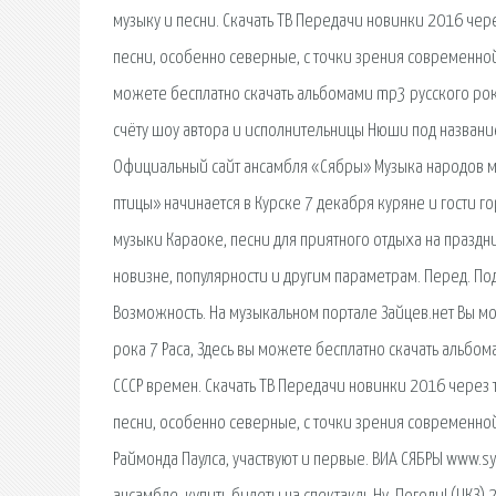
музыку и песни. Скачать ТВ Передачи новинки 2016 чер
песни, особенно северные, с точки зрения современной
можете бесплатно скачать альбомами mp3 русского рока.
счёту шоу автора и исполнительницы Нюши под названи
Официальный сайт ансамбля «Сябры» Музыка народов м
птицы» начинается в Курске 7 декабря куряне и гости
музыки Караоке, песни для приятного отдыха на праздник
новизне, популярности и другим параметрам. Перед. По
Возможность. На музыкальном портале Зайцев.нет Вы мо
рока 7 Раса, Здесь вы можете бесплатно скачать альбом
СССР времен. Скачать ТВ Передачи новинки 2016 через 
песни, особенно северные, с точки зрения современн
Раймонда Паулса, участвуют и первые. ВИА СЯБРЫ www.