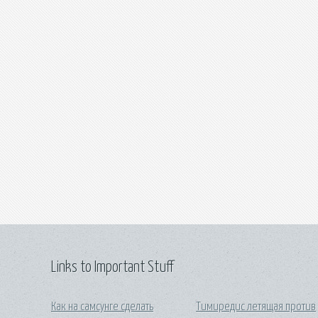
Links to Important Stuff
Как на самсунге сделать
Тимиредис летящая против