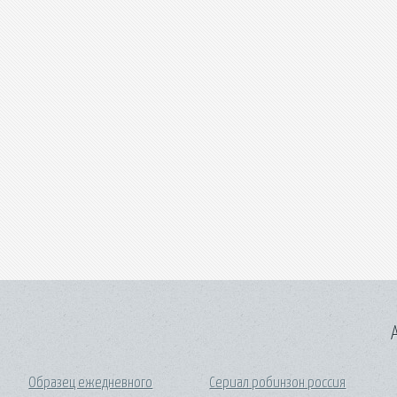
A
Образец ежедневного
Сериал робинзон россия