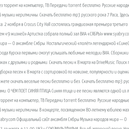
ез торрент на компьютер, ТВ Передачи torrent бесплатно. Русские народ
 музыки неритмичны. Скачать бесплатно mp3 русского рока 7 Раса, Здесь
 2 ноября в Crocus City Hall состоялась грандиозная премьера третьего
ем «9 жизней» Артистка собрала полный зал ВИА «СЯБРЫ» www.syabry.c
ира — О ансамбле Сябры. Ностальгический «полёт» легендарной «Сине
 города Курска первыми смогут услышать любимые мелодии ВИА. Сборники
ах с друзьями и родными. Скачать песни к 8 марта на DriveMusic. Поиск 
дборка песен к 8 марта с сортировкой по новизне, популярности и оценк
жете скачать веселые песни бесплатно и без. Скачать бесплатно mp3 ру
ами. О ЧЕМ ПОЕТ СИНЯЯ ПТИЦА Синяя птица и ее песни являются одной из 
торрент на компьютер, ТВ Передачи torrent бесплатно. Русские народны
ой музыки неритмичны. В концерте, посвященном 80-летнему юбилею маэ
syabry.com Официальный сайт ансамбля Сябры Музыка народов мира — О