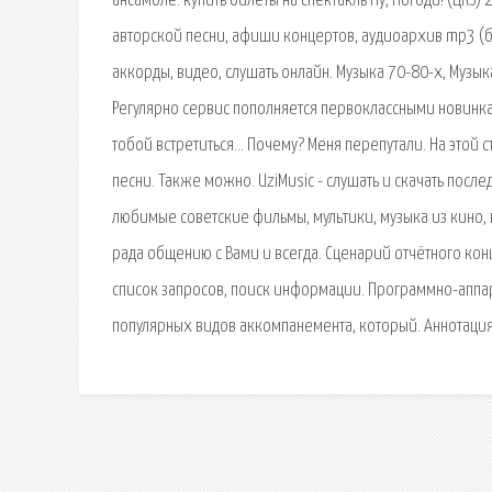
ансамбле. купить билеты на спектакль Ну, Погоди! (ЦКЗ)
авторской песни, афиши концертов, аудиоархив mp3 (бо
аккорды, видео, слушать онлайн. Музыка 70-80-х, Музы
Регулярно сервис пополняется первоклассными новинкам
тобой встретиться… Почему? Меня перепутали. На этой с
песни. Также можно. UziMusic - слушать и скачать пос
любимые советские фильмы, мультики, музыка из кино, пл
рада общению с Вами и всегда. Сценарий отчётного кон
список запросов, поиск информации. Программно-аппар
популярных видов аккомпанемента, который. Аннотация: 