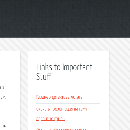
Links to Important
Stuff
 из
рам.
Гарднер детективы читать
Скачать презентация на тему
е
ядовитые грибы
шать