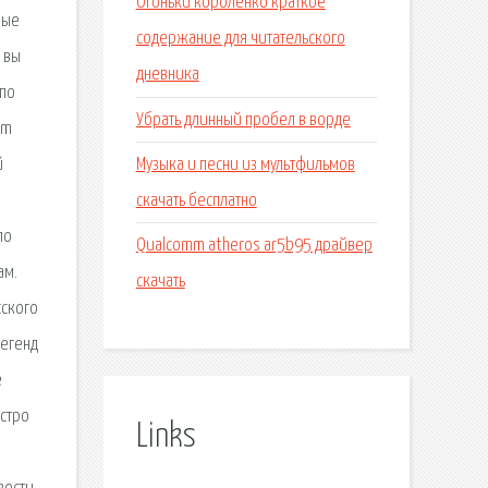
Огоньки короленко краткое
ные
содержание для читательского
 вы
дневника
 по
Убрать длинный пробел в ворде
om
Музыка и песни из мультфильмов
й
скачать бесплатно
по
Qualcomm atheros ar5b95 драйвер
ам.
скачать
сского
легенд
е
стро
Links