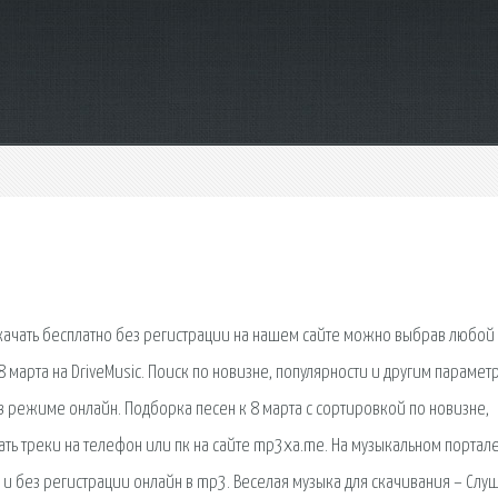
качать бесплатно без регистрации на нашем сайте можно выбрав любой
8 марта на DriveMusic. Поиск по новизне, популярности и другим парамет
 режиме онлайн. Подборка песен к 8 марта с сортировкой по новизне,
ать треки на телефон или пк на сайте mp3xa.me. На музыкальном портал
 и без регистрации онлайн в mp3. Веселая музыка для скачивания – Слу