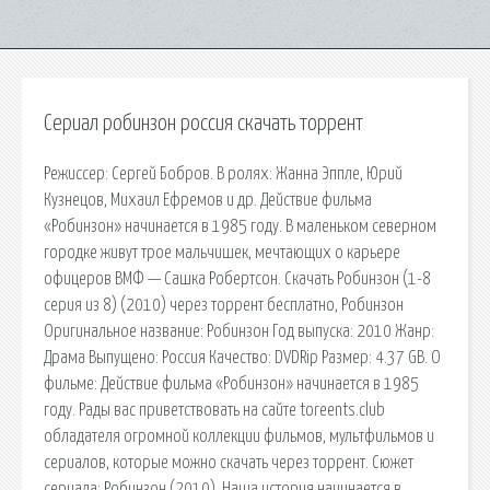
Сериал робинзон россия скачать торрент
Режиссер: Сергей Бобров. В ролях: Жанна Эппле, Юрий
Кузнецов, Михаил Ефремов и др. Действие фильма
«Робинзон» начинается в 1985 году. В маленьком северном
городке живут трое мальчишек, мечтающих о карьере
офицеров ВМФ — Сашка Робертсон. Скачать Робинзон (1-8
серия из 8) (2010) через торрент бесплатно, Робинзон
Оригинальное название: Робинзон Год выпуска: 2010 Жанр:
Драма Выпущено: Россия Качество: DVDRip Размер: 4.37 GB. О
фильме: Действие фильма «Робинзон» начинается в 1985
году. Рады вас приветствовать на сайте toreents.club
обладателя огромной коллекции фильмов, мультфильмов и
сериалов, которые можно скачать через торрент. Сюжет
сериала: Робинзон (2010). Наша история начинается в