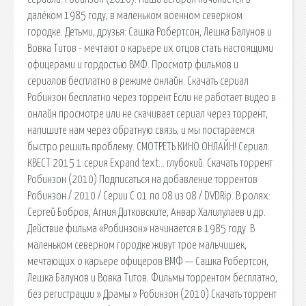
далёком 1985 году, в маленьком военном северном
городке. Детьми, друзья: Сашка Робертсон, Лешка Балунов и
Вовка Титов - мечтают о карьере их отцов стать настоящими
офицерами и гордостью ВМФ. Просмотр фильмов и
сериалов бесплатно в режиме онлайн. Скачать сериал
Робинзон бесплатно через торрент Если не работает видео в
онлайн просмотре или не скачивает сериал через торрент,
напишите нам через обратную связь, и мы постараемся
быстро решить проблему. СМОТРЕТЬ КИНО ОНЛАЙН! Сериал:
КВЕСТ 2015 1 серия Expand text… глубокий. Скачать торрент
Робинзон (2010) Подписаться на добавление торрентов
Робинзон / 2010 / Серии С 01 по 08 из 08 / DVDRip. В ролях:
Сергей Бобров, Агния Дитковските, Анвар Халилулаев и др.
Действие фильма «Робинзон» начинается в 1985 году. В
маленьком северном городке живут трое мальчишек,
мечтающих о карьере офицеров ВМФ — Сашка Робертсон,
Лешка Балунов и Вовка Титов. Фильмы торрентом бесплатно,
без регистрации » Драмы » Робинзон (2010) Скачать торрент