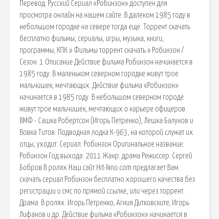
Перевод: Русский Сериал «Робинзон» доступен для
просмотра онлайн на нашем сайте. В далеком 1985 году в
небольшом городке на севере тогда еще. Торрент скачать
бесплатно фильмы, сериалы, игры, музыка, книги,
программы, КПК » Фильмы торрент скачать » Робинзон /
Сезон: 1 Описание Действие фильма Робинзон начинается в
1985 году. В маленьком северном городке живут трое
мальчишек, мечтающих. Действие фильма «Робинзон»
начинается в 1985 году. В небольшом северном городе
живут трое мальчишек, мечтающих о карьере офицеров
ВМФ - Сашка Робертсон (Игорь Петренко), Лешка Балунов и
Вовка Титов. Подводная лодка К-963, на которой служат их
отцы, уходит. Сериал: Робинзон Оригинальное название:
Робинзон Год выхода: 2011 Жанр: драма Режиссер: Сергей
Бобров В ролях Наш сайт Hit-kino.com предлагает Вам
скачать сериал Робинзон бесплатно хорошего качества без
регистрации и смс по прямой ссылке, или через торрент.
Драма. В ролях: Игорь Петренко, Агния Дитковските, Игорь
Лифанов и др. Действие фильма «Робинзон» начинается в