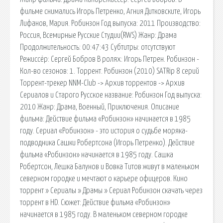
фильме снимались Игорь Петренко, Агния Дитковските, Игорь
Лифанов, Мария. Робинзон Год выпуска: 2011 Производство:
Россия, Всемирные Русские Студии(RWS) Жанр: Драма
Продолжительность: 00:47:43 Субтитры: отсутствуют
Режиссёр: Сергей Бобров В ролях: Игорь Петрен. Робинзон -
Кол-во сезонов: 1. Торрент. Робинзон (2010) SATRip 8 серий
Торрент-трекер NNM-Club -> Архив торрентов -> Архив
Сериалов и Старого Русское название: Робинзон Год выпуска:
2010 Жанр: Драма, Военный, Приключения. Описание
фильма: Действие фильма «Робинзон» начинается в 1985
году. Сериал «Робинзон» - это история о судьбе моряка-
подводника Сашки Робертсона (Игорь Петренко). Действие
фильма «Робинзон» начинается в 1985 году. Сашка
Робертсон, Лешка Балунов и Вовка Титов живут в маленьком
северном городке и мечтают о карьере офицеров. Кино
торрент » Сериалы » Драмы » Сериал Робинзон cкачать через
торрент в HD. Сюжет: Действие фильма «Робинзон»
начинается в 1985 году. В маленьком северном городке