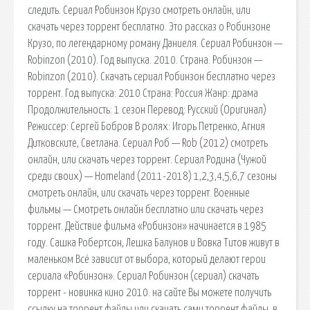
следить. Сериал Робинзон Крузо смотреть онлайн, или
скачать через торрент бесплатно. Это рассказ о Робинзоне
Крузо, по легендарному роману Даниеля. Сериал Робинзон —
Robinzon (2010). Год выпуска. 2010. Страна. Робинзон —
Robinzon (2010). Скачать сериал Робинзон бесплатно через
торрент. Год выпуска: 2010 Страна: Россия Жанр: драма
Продолжительность: 1 сезон Перевод: Русский (Оригинал)
Режиссер: Сергей Бобров В ролях: Игорь Петренко, Агния
Дитковските, Светлана. Сериал Роб — Rob (2012) смотреть
онлайн, или скачать через торрент. Сериал Родина (Чужой
среди своих) — Homeland (2011-2018) 1,2,3,4,5,6,7 сезоны
смотреть онлайн, или скачать через торрент. Военные
фильмы — Смотреть онлайн бесплатно или скачать через
торрент. Действие фильма «Робинзон» начинается в 1985
году. Сашка Робертсон, Лешка Балунов и Вовка Титов живут в
маленьком Всё зависит от выбора, который делают герои
сериала «Робинзон». Сериал Робинзон (сериал) скачать
торрент - новинка кино 2010. на сайте Вы можете получить
ссылку на торрент файлы или скачать сами торрент файлы, в