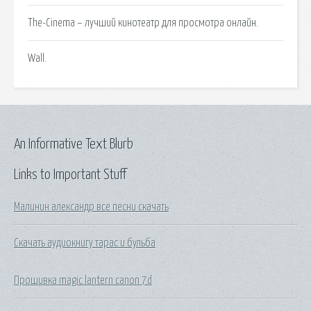
The-Cinema – лучший кинотеатр для просмотра онлайн.
Wall.
An Informative Text Blurb
Links to Important Stuff
Малинин александр все песни скачать
Скачать аудиокнигу тарас и бульба
Прошивка magic lantern canon 7d