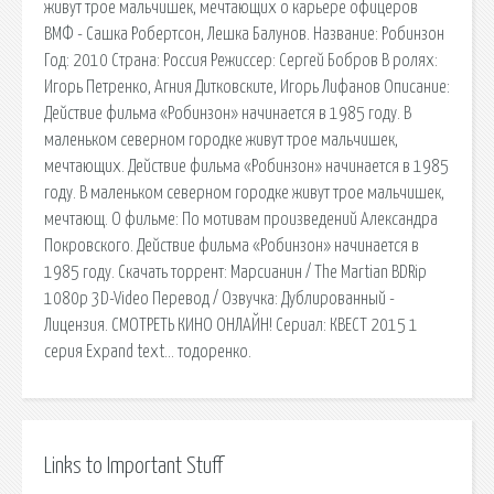
живут трое мальчишек, мечтающих о карьере офицеров
ВМФ - Сашка Робертсон, Лешка Балунов. Название: Робинзон
Год: 2010 Страна: Россия Режиссер: Сергей Бобров В ролях:
Игорь Петренко, Агния Дитковските, Игорь Лифанов Описание:
Действие фильма «Робинзон» начинается в 1985 году. В
маленьком северном городке живут трое мальчишек,
мечтающих. Действие фильма «Робинзон» начинается в 1985
году. В маленьком северном городке живут трое мальчишек,
мечтающ. О фильме: По мотивам произведений Александра
Покровского. Действие фильма «Робинзон» начинается в
1985 году. Скачать торрент: Марсианин / The Martian BDRip
1080p 3D-Video Перевод / Озвучка: Дублированный -
Лицензия. СМОТРЕТЬ КИНО ОНЛАЙН! Сериал: КВЕСТ 2015 1
серия Expand text… тодоренко.
Links to Important Stuff