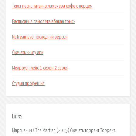
Текст песни татьяна лихачева кофе с перцем
Расписание самолета абакан томск
Nstreamevo последняя версия
Скачать книгу апк
Мелроуз плейс 1 сезон 2 серия
Студия профешнл
Links
Марсианин / The Martian (2015) Скачать торрент Торрент.