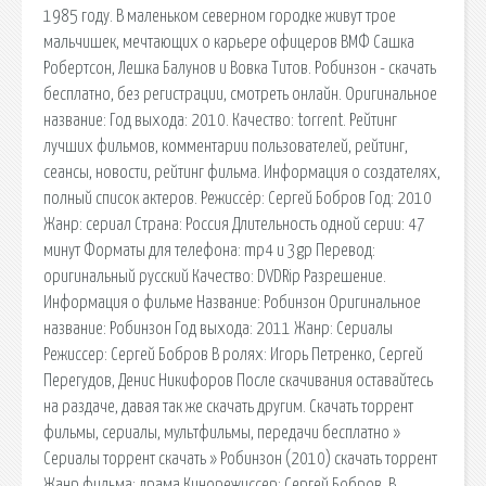
1985 году. В маленьком северном городке живут трое
мальчишек, мечтающих о карьере офицеров ВМФ Сашка
Робертсон, Лешка Балунов и Вовка Титов. Робинзон - скачать
бесплатно, без регистрации, смотреть онлайн. Оригинальное
название: Год выхода: 2010. Качество: torrent. Рейтинг
лучших фильмов, комментарии пользователей, рейтинг,
сеансы, новости, рейтинг фильма. Информация о создателях,
полный список актеров. Режиссёр: Сергей Бобров Год: 2010
Жанр: сериал Страна: Россия Длительность одной серии: 47
минут Форматы для телефона: mp4 и 3gp Перевод:
оригинальный русский Качество: DVDRip Разрешение.
Информация о фильме Название: Робинзон Оригинальное
название: Робинзон Год выхода: 2011 Жанр: Сериалы
Режиссер: Сергей Бобров В ролях: Игорь Петренко, Сергей
Перегудов, Денис Никифоров После скачивания оставайтесь
на раздаче, давая так же скачать другим. Скачать торрент
фильмы, сериалы, мультфильмы, передачи бесплатно »
Сериалы торрент скачать » Робинзон (2010) скачать торрент
Жанр фильма: драма Кинорежиссер: Сергей Бобров. В