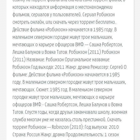
которых находится информация о местонахождении
фильмов, сериалов у пользователей. Сериал Робинзон
смотреть онлайн, или скачать через торрент бесплатно.
Действие фильма «Робинзон» начинается в 1985 году. В
маленьком северном городке живут трое мальчишек,
мечтающих о карьере офицеров ВМФ — Сашка Робертсон,
Лешка Балунов и Вовка Титов. Робинзон (2011) Робинзон
(2011) Название: Робинзон Оригинальное название:
Робинзон Год выхода: 2011 Жанр: драма Режиссер: Сергей О
фильме: Действие фильма «Робинзон» начинается в 1985
году. В маленьком северном городке живут трое мальчишек,
мечтающих. Сюжет: 1985 год. В маленьком северном
городке живут трое мальчишек, мечтающих о карьере
офицеров ВМФ - Сашка Робертсон, Лешка Балунов и Вовка
Титов. Спустя годы, когда друзья заканчивали школу, военная
служба многим уже не казалась столь престижной. Скачать
торрент Робинзон — Robinzon (2010): Год выпуска: 2010
Страна: Россия Жанр: драма Продолжительность: 1 сезон