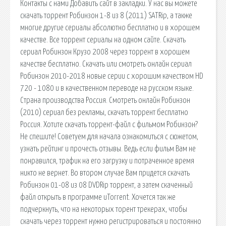
Контакты с нами Добавить сайт в закладки. У нас вы можете
скачать торрент Робинзон 1-8 из 8 (2011) SATRip, а также
многие другие сериалы абсолютно бесплатно и в хорошем
качестве. Все торрент сериалы на одном сайте. Скачать
сериал Робинзон Крузо 2008 через торрент в хорошем
качестве бесплатно. Скачать или смотреть онлайн сериал
Робинзон 2010-2018 новые серии с хорошим качеством HD
720 - 1080 и в качественном переводе на русском языке.
Страна производства Россия. Смотреть онлайн Робинзон
(2010) сериал без рекламы, скачать торрент бесплатно
Россия. Хотите скачать торрент-файл с фильмом Робинзон?
Не спешите! Советуем для начала ознакомиться с сюжетом,
узнать рейтинг и прочесть отзывы. Ведь если фильм Вам не
понравился, трафик на его загрузку и потраченное время
никто не вернет. Во втором случае Вам придется скачать
Робинзон 01-08 из 08 DVDRip торрент, а затем скаченный
файл открыть в программе uTorrent. Хочется так же
подчеркнуть, что на некоторых торент трекерах, чтобы
скачать через торрент нужно регистрироваться и постоянно