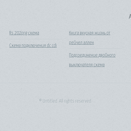
A
Rs 202prg схема
Книга вкусная жизнь от
рейчел аллен
Схема подключения dc cdi
Подсоединение двойного
выключателя схема
© Untitled. All rights reserved.