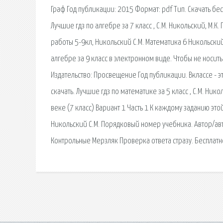
Граф Год публикации: 2015 Формат: pdf Тип. Скачать бе
Лучшие гдз по алгебре за 7 класс , С.М. Никольский, М.К
работы 5-9кл, Никольский С.М. Математика 6 Никольски
алгебре за 9 класс в электронном виде. Чтобы не носит
Издательство: Просвещение Год публикации. Вклассе - 
скачать. Лучшие гдз по математике за 5 класс , С.М. Никол
веке (7 класс) Вариант 1 Часть 1 К каждому заданию это
Никольский С.М. Порядковый номер учебника. Автор/авт
Контрольные Мерзляк Проверка ответа стразу. Бесплатно