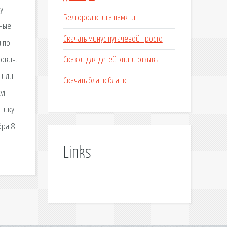
у.
Белгород книга памяти
ьные
Скачать минус пугачевой просто
и по
Сказки для детей книги отзывы
мович.
 или
Скачать бланк бланк
vii
бнику
бра 8
Links