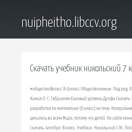
nuipheitho.libccv.org
Скачать учебник никольский 7 к
#общество8класс 8-9 класс Обществознание. Под ред. 
Химия О. С. Габриелян Базовый уровень Дрофа Скачать. 
разработка по математике (6 класс) на тему: Контрольн
ценилось во всем Мире, потому что детей. На сайте мож
Скачать: Алгебра. 8 класс. Учебник. Никольский С.М., Пот