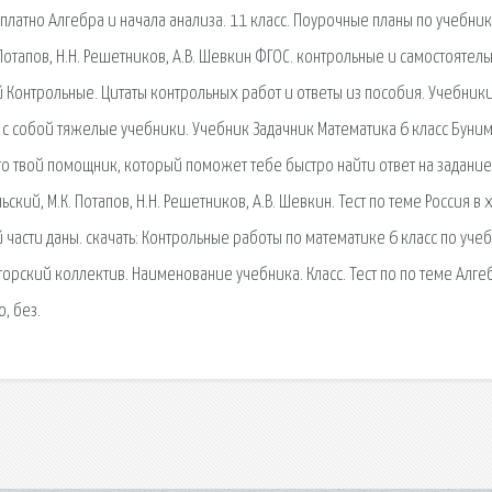
сплатно Алгебра и начала анализа. 11 класс. Поурочные планы по учебник
. Потапов, Н.Н. Решетников, А.В. Шевкин ФГОС. контрольные и самостоятел
й Контрольные. Цитаты контрольных работ и ответы из пособия. Учебник
ь с собой тяжелые учебники. Учебник Задачник Математика 6 класс Буни
это твой помощник, который поможет тебе быстро найти ответ на задание
ьский, М.К. Потапов, Н.Н. Решетников, А.В. Шевкин. Тест по теме Россия в x
й части даны. cкачать: Контрольные работы по математике 6 класс по уче
орский коллектив. Наименование учебника. Класс. Тест по по теме Алге
, без.