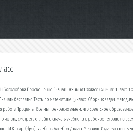
ласс
Л.Н.Боголюбова Просвещение Скачать. #химия10класс #химия11класс 10
Скачать бесплатно Тесты по математике. 5 класс. Сборник задач. Методич
ая работа Проценты. Все мы прекрасно знаем, что советское образовани
но читать, смотреть онлайн и скачать учебники и рабочие тетради по все
апов М.К. и др. (djvu). Учебник Алгебра 7 класс Мерзляк. Издательство: Вен