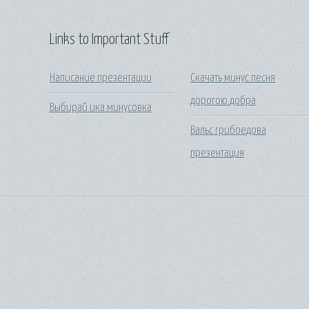
Links to Important Stuff
Написание презентации
Скачать минус песня
дорогою добра
Выбирай ика минусовка
Вальс грибоедова
презентация