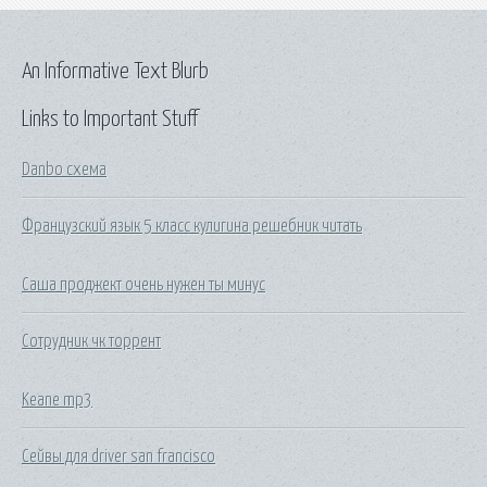
An Informative Text Blurb
Links to Important Stuff
Danbo схема
Французский язык 5 класс кулигина решебник читать
Саша проджект очень нужен ты минус
Сотрудник чк торрент
Keane mp3
Сейвы для driver san francisco