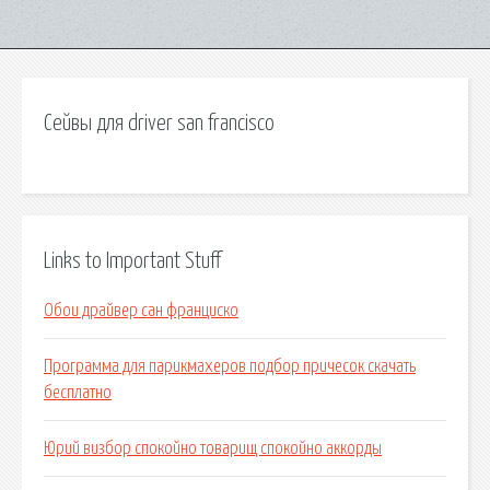
Сейвы для driver san francisco
Links to Important Stuff
Обои драйвер сан франциско
Программа для парикмахеров подбор причесок скачать
бесплатно
Юрий визбор спокойно товарищ спокойно аккорды