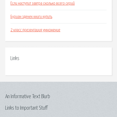
Если наступит завтра сколько всего серий
Буриан зденек книги купить
2 класс презентация умножение
Links
An Informative Text Blurb
Links to Important Stuff