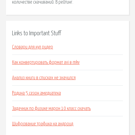
количестве скачиваний. В рейтинг.
Links to Important Stuff
Словари для кул ридер
Как конвертировать формат avi в mkv
Анализ книги в списках не значился
Родина 5 сезон амедиатека
Задачник по физике марон 10 класс скачать
Шифрование трафика на андроид