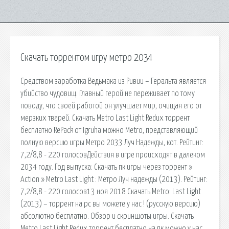
Скачать торрентом игру метро 2034
Средством заработка Ведьмака из Ривии – Геральта является
убийство чудовищ. Главный герой не переживает по тому
поводу, что своей работой он улучшает мир, очищая его от
мерзких тварей. Скачать Metro Last Light Redux торрент
бесплатно RePack от Igruha можно Metro, представляющий
полную версию игры Метро 2033 Луч Надежды, кот. Рейтинг:
7,2/8,8 - 220 голосовДействия в игре происходят в далеком
2034 году. Год выпуска: Скачать пк игры через торрент »
Action » Metro Last Light : Метро Луч надежды (2013). Рейтинг:
7,2/8,8 - 220 голосов13 ноя 2018 Скачать Metro: Last Light
(2013) – торрент на pc вы можете у нас ! (русскую версию)
абсолютно бесплатно. Обзор и скриншоты игры. Скачать
Metro Last Light Redux торрент бесплатно на пк можно у нас.