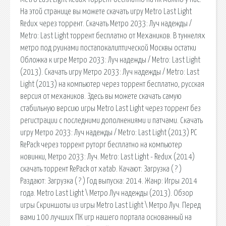
На этой странице вы можете скачать игру Metro Last Light
Redux через торрент. Скачать Метро 2033: Луч надежды /
Metro: Last Light торрент бесплатно от Механиков. В туннелях
метро под руинами постапокалиптической Москвы остатки
Обложка к игре Метро 2033: Луч надежды / Metro: Last Light
(2013). Скачать игру Метро 2033: Луч надежды / Metro: Last
Light (2013) на компьютер через торрент бесплатно, русская
версия от механиков. Здесь вы можете скачать самую
стабильную версию игры Metro Last Light через торрент без
регистрации с последними дополнениями и патчами. Скачать
игру Метро 2033: Луч надежды / Metro: Last Light (2013) PC
RePack через торрент руторг бесплатно на компьютер
новинки, Метро 2033: Луч. Metro: Last Light - Redux (2014)
скачать торрент RePack от xatab. Качают: Загрузка ( ? )
Раздают: Загрузка ( ? ) Год выпуска: 2014. Жанр: Игры 2014
года. Metro Last Light \ Метро Луч надежды (2013). Обзор
игры Скриншоты из игры Metro Last Light \ Метро Луч. Перед
вами 100 лучших ПК игр нашего портала основанный на