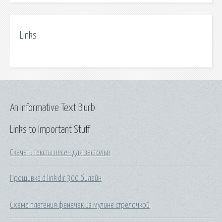
Links
An Informative Text Blurb
Links to Important Stuff
Скачать тексты песен для застолья
Прошивка d link dir 300 билайн
Схема плетения фенечек из мулине стрелочкой