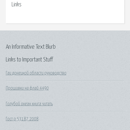
Links
An Informative Text Blurb
Links to Important Stuff
Гаи донецкой области руководство
Прошивки на флай 4490
Голубой океан книга читать
Гост р 53187 2008