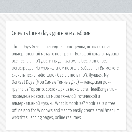
Скачать three days grace все альбомы
Three Days Grace — канадская рок-группа, исполняющая
альтернативный метал и постгранж. Большой каталог музыки,
все песни в mp3 доступны для загрузки бесплатно, без
регистрации. На музыкальном портале Зайцев.нет Вы можете
скачать песни radio tapok бесплатно в mp3. Лучшая. My
Darkest Days (Мои Самые Тёмные Дни) — канадская рок-
группа из Торонто, состоящая из вокалиста. HeadBanger.ru -
последние новости из мира тяжелой, готической и
альтернативной музыки. What is Mobirise? Mobirise is a free
offline app for Windows and Mac to easily create small/medium
websites, landing pages, online resumes.