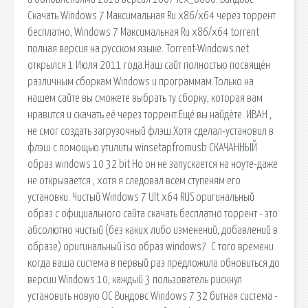
Скачать Windows 7 Максимальная Ru x86/x64 через торрент
бесплатно, Windows 7 Максимальная Ru x86/x64 torrent
полная версия на русском языке. Torrent-Windows.net
открылся 1 Июля 2011 года.Наш сайт полностью посвящён
различным сборкам Windows и программам.Только на
нашем сайте вы сможете выбрать ту сборку, которая вам
нравится и скачать её через торрент.Ещё вы найдёте. ИВАН ,
не смог создать загрузочный флэш.Хотя сделал-установил в
флэш с помощью утилиты winsetapfromusb СКАЧАННЫЙ
образ windows 10 32 bit Но он не запускается на ноуте-даже
не открывается , хотя я следовал всем ступеням его
установки. Чистый Windows 7 Ult x64 RUS оригинальный
образ с официального сайта скачать бесплатно торрент - это
абсолютно чистый (без каких либо изменений, добавлений в
образе) оригинальный iso образ windows7. С того времени
когда ваша система в первый раз предложила обновиться до
версии Windows 10, каждый 3 пользователь рискнул
установить новую ОС Виндовс Windows 7 32 битная система -