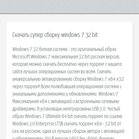
Скачать супер сборку windows 7 32 bit
Windows 7 32 битная система - это оригинальный образ
Microsoft Windows 7 максимальная 32 bit русская версия,
которую можно скачать бесплатно через торрент с нашего
сайта лучших операционных систем во всём. Скачать
универсальную активированную сборку Windows 7 x64 x32
через торрент! Всем полюбившая операционная система с
уникальными дополнениями и обновлениями. Windows 7
Максимальная x64 с активацией и встроенными сетевыми
драйверами. В установщик интегрированы USB 3.0. Чистый
образ Windows 7 Ultimate 64 bit скачать торрент по ссылке
Windows 10 Enterprise LTSB скачать торрент x64 - 32 bit от
Lex на русском, одна из лучших сборок автора с активацией
и обновлениями 2018 версия 1607 lex_6000. Виндовс