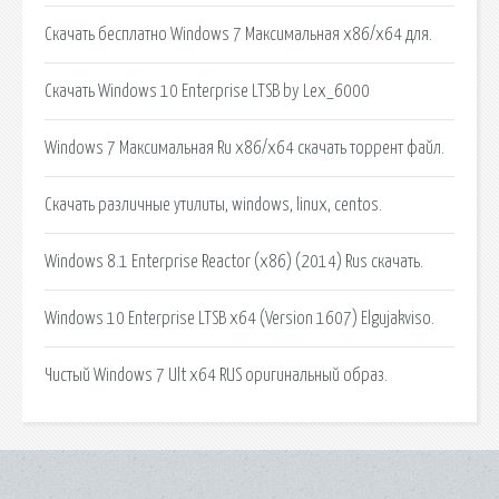
Скачать бесплатно Windows 7 Максимальная x86/x64 для.
Скачать Windows 10 Enterprise LTSB by Lex_6000
Windows 7 Максимальная Ru x86/x64 скачать торрент файл.
Скачать различные утилиты, windows, linux, centos.
Windows 8.1 Enterprise Reactor (x86) (2014) Rus скачать.
Windows 10 Enterprise LTSB x64 (Version 1607) Elgujakviso.
Чистый Windows 7 Ult x64 RUS оригинальный образ.