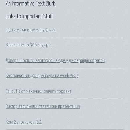
An Informative Text Blurb
Links to Important Stuff
Гдз на українську мову 9 клас
Заявление по 306 ст ук рф
Доверенность в налоговую на сдачу декларации образец
Как скачать видео драйвера на windows 7
Fallout 3 от механики скачать торрент
Виктор васильевич талалихин презентация
Ком 2 злотников fb2