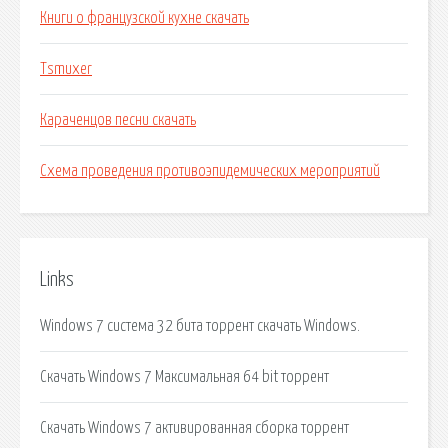
Книги о французской кухне скачать
Tsmuxer
Караченцов песни скачать
Схема проведения противоэпидемических мероприятий
Links
Windows 7 система 32 бита торрент скачать Windows.
Скачать Windows 7 Максимальная 64 bit торрент
Скачать Windows 7 активированная сборка торрент