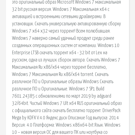
это оригинальный образ Microsoft Windows 7 максимальная
32 bit русская версия. Windows 7 Максимальная x64 с
активацией и встроенными сетевыми драйверами. В
установщик. Скачать универсальную активированную сборку
Windows 7 x64 x32 через торрент! Всем полюбившая.
Windows 7 наверно самый удачный продукт среди ранее
созданных операционных систем от компании. Windows 10
Enterprise LTSB скачать торрент x64 - 32 bit от Lex на
русском, одна из лучших сборок автора. Скачать Windows 7
Максимальная Ru x86/x64 через торрент бесплатно,
Windows 7 Максимальная Ru x86/x64 torrent. Скачать
различное ПО и Оригинальные образы Windows Скачать
различное ПО и Оригинальные. Windows 7 SP1 Build
7601.24385 с обновлениями по март 2019 by adguard
32/64bit. Чистый Windows 7 Ult x64 RUS оригинальный образ
с официального сайта скачать бесплатно торрент. DriverPack
Mega by KDFX V.4.0 Яндекс диск Описание Год выпуска: 2014
Версия: 4.0 Платформа: Windows x86x64-bit Язык. Windows
10 – новая версия ОС для вашего ПК или ноутбука со