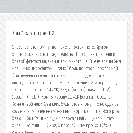
Ком 2 злотников fb2
Описание: Это Ком, тут нет ничего постоянного. Кругом
опасности, зависть и предательства. Но если вы поклонник
боевой фантастики, значит вам. Аннотация. Еще вчера ты был
мелким коммерсантом, и самой большой твоей проблемой
был неудачный день или похмелье после дружеских
«посиделок». Злотников Роман Валерьевич . 2. Американец.
Путь на Север litres 1490K, 255 с. (читать) скачать: (fb2) -
(epub) - (mobi) . Ком. В глубину 1141K Если ты – бродник
Кома и твой ник «Кузьмич», будь готов к тому, что ни один из
коллег-иномирцев не сможет выговорить его с первого раза
без ошибки. Рейтинг: 4,5 - 4 голоса7 май 2013 Ком читать
онлайн. Рейтинг: +2 ( 2 за, 0 против). ZYRA про Ком (fb2).
Роман Валерьевич Злотников · Социальная фантастика · Ком.