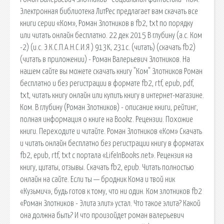
Электронная библиотека ЛитРес предлагает вам скачать все
книги серии «Ком», Роман Злотников в fb2, txt по порядку
или читать онлайн бесплатно. 22 дек 2015 В глубину (а.с. Ком
-2) (и.с. Э.К.С.П.А.Н.С.И.Я ) 913K, 231с. (читать) (скачать fb2)
(читать в приложении) - Роман Валерьевич Злотников. На
нашем сайте вы можете скачать книгу "Ком" Злотников Роман
бесплатно и без регистрации в формате fb2, rtf, epub, pdf,
txt, читать книгу онлайн или купить книгу в интернет-магазине.
Ком. В глубину (Роман Злотников) - описание книги, рейтинг,
полная информация о книге на Bookz. Рецензии. Похожие
книги. Переходите и читайте. Роман Злотников «Ком» Скачать
и читать онлайн бесплатно без регистрации книгу в форматах
fb2, epub, rtf, txt с портала «LifeInBooks.net». Рецензия на
книгу, цитаты, отзывы. Скачать fb2, epub. Читать полностью
онлайн на сайте. Если ты — бродник Кома и твой ник
«Кузьмич», будь готов к тому, что ни один. Ком злотников fb2
«Роман Злотников - Элита элит» устал. Что такое элита? Какой
она должна быть? И что произойдет роман валерьевич