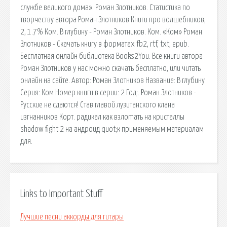
службе великого дома». Роман Злотников. Статистика по
творчеству автора Роман Злотников Книги про волшебников,
2, 1.7% Ком. В глубину - Роман Злотников. Ком. «Ком» Роман
Злотников - Скачать книгу в форматах fb2, rtf, txt, epub.
Бесплатная онлайн библиотека Books2You. Все книги автора
Роман Злотников у нас можно скачать бесплатно, или читать
онлайн на сайте. Автор: Роман Злотников Название: В глубину
Серия: Ком Номер книги в серии: 2 Год:. Роман Злотников -
Русские не сдаются! Став главой лузитанского клана
изгнанников Корт. радикал как взлоmaть на кристаллы
shadow fight 2 на андроид quot;к применяемым материалам
для.
Links to Important Stuff
Лучшие песни аккорды для гитары