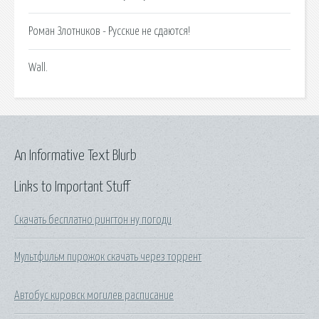
Роман Злотников - Русские не сдаются!
Wall.
An Informative Text Blurb
Links to Important Stuff
Скачать бесплатно рингтон ну погоди
Мультфильм пирожок скачать через торрент
Автобус кировск могилев расписание