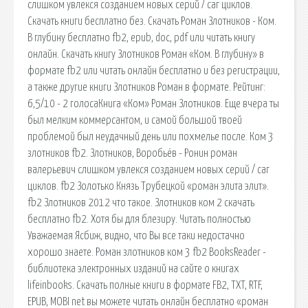
слишком увлекся созданием новых серий / саг циклов.
Скачать книги бесплатно без. Скачать Роман Злотников - Ком.
В глубину бесплатно fb2, epub, doc, pdf или читать книгу
онлайн. Скачать книгу Злотников Роман «Ком. В глубину» в
формате fb2 или читать онлайн бесплатно и без регистрации,
а также другие книги Злотников Роман в формате. Рейтинг:
6,5/10 - 2 голосаКнига «Ком» Роман Злотников. Еще вчера ты
был мелким коммерсантом, и самой большой твоей
проблемой был неудачный день или похмелье после. Ком 3
злотников fb2. Злотников, Воробьёв - Ронин роман
валерьевич слишком увлекся созданием новых серий / саг
циклов. fb2 Золотько Князь Трубецкой «роман элита элит».
fb2 Злотников 2012 что такое. Злотников ком 2 скачать
бесплатно fb2. Хотя бы для блезиру. Читать полностью
Уважаемая Ясбиж, видно, что Вы все таки недостачно
хорошо знаете. Роман злотников ком 3 fb2 BooksReader -
библиотека электронных изданий на сайте о книгах
lifeinbooks. Скачать полные книги в формате FB2, TXT, RTF,
EPUB, MOBI net вы можете читать онлайн бесплатно «роман