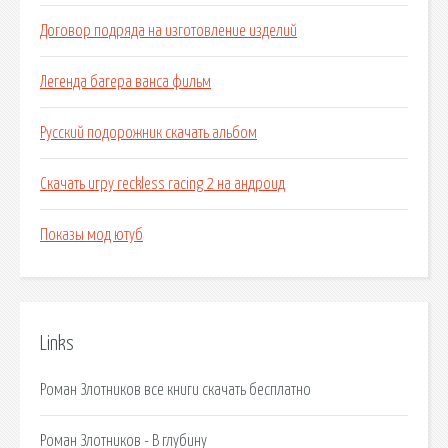
Договор подряда на изготовление изделий
Легенда багера ванса фильм
Русский подорожник скачать альбом
Скачать игру reckless racing 2 на андроид
Показы мод ютуб
Links
Роман Злотников все книги скачать бесплатно
Роман Злотников - В глубину