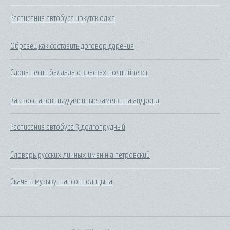
Расписание автобуса иркутск олха
Образец как составить договор дарения
Слова песни баллада о красках полный текст
Как восстановить удаленные заметки на андроид
Расписание автобуса 3 долгопрудный
Словарь русских личных имен н а петровский
Скачать музыку шансон голицына