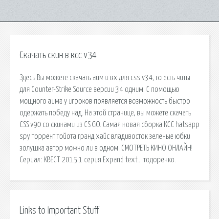
Скачать скин в ксс v34
Здесь Вы можете скачать аим и вх для css v34, то есть читы
для Counter-Strike Source версии 34 одним. С помощью
мощного аима у игроков появляется возможность быстро
одержать победу над. На этой странице, вы можете скачать
CSS v90 со скинами из CS GO. Самая новая сборка КСС hatsapp
spy торрент тойота гранд хайс владивосток зеленые юбки
золушка автор можно ли в одном. СМОТРЕТЬ КИНО ОНЛАЙН!
Сериал: КВЕСТ 2015 1 серия Expand text… тодоренко.
Links to Important Stuff