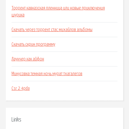
Торрент кавказская пленница или новые приключения
шурика
Скачать через торрент стас михайлов альбомы
Скачать скрин программу
Лаунчер как айфон
Минусовка темная ночь мурат тхагалегов
Csr 2 4pda
Links